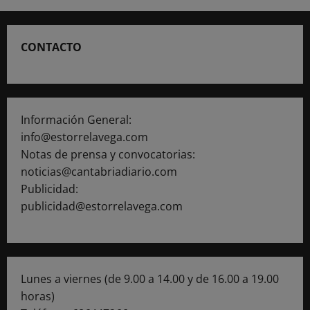
de
Periodistas
de
Cantabria
CONTACTO
condena
la
agresión
a
los
periodistas
en
las
Información General:
protestas
contra
info@estorrelavega.com
la
Notas de prensa y convocatorias:
amnistía
noticias@cantabriadiario.com
Publicidad:
publicidad@estorrelavega.com
Lunes a viernes (de 9.00 a 14.00 y de 16.00 a 19.00
horas)