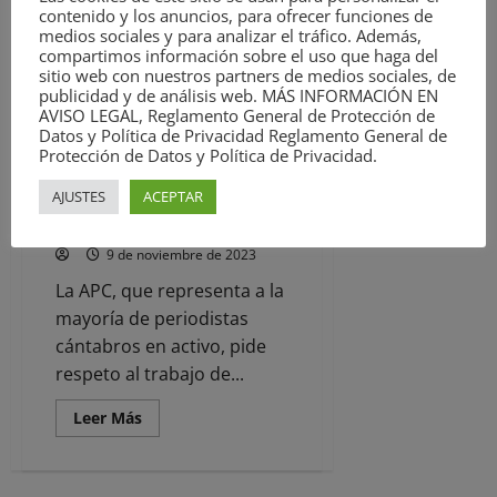
abandonar
contenido y los anuncios, para ofrecer funciones de
la
partir...
medios sociales y para analizar el tráfico. Además,
vivienda
compartimos información sobre el uso que haga del
Leer
Leer Más
sitio web con nuestros partners de medios sociales, de
más
publicidad y de análisis web. MÁS INFORMACIÓN EN
Noticias
acerca
AVISO LEGAL, Reglamento General de Protección de
de
La
Datos y Política de Privacidad Reglamento General de
artista
La Asociación de Periodistas de
Protección de Datos y Política de Privacidad.
Gloria
Cantabria condena la agresión a
G.
Durán,
AJUSTES
ACEPTAR
los periodistas en las protestas
protagonista
contra la amnistía
mañana
de
9 de noviembre de 2023
la
muestra
de
La APC, que representa a la
cine
mayoría de periodistas
‘Puntos
de
cántabros en activo, pide
Fuga’
respeto al trabajo de...
Leer
Leer Más
más
acerca
de
La
Asociación