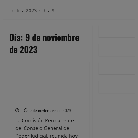
Inicio
2023
th
9
Día:
9 de noviembre
de 2023
Noticias
El CGPJ denuncia «inadmisible
injerencia en la independencia
judicial y flagrante atentado a la
separación de poderes» en el
acuerdo entre PSOE y JUNTS
9 de noviembre de 2023
La Comisión Permanente
del Consejo General del
Poder Judicial, reunida hoy