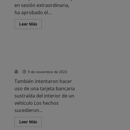
en sesión extraordinaria,
ha aprobado el...
Leer
Leer Más
más
Noticias
acerca
de
El
CGPJ
La Guardia Civil detiene a los
denuncia
presuntos autores de robos y
«inadmisible
injerencia
hurtos en garajes de Sarón y La
en
Penilla de Cayón
la
independencia
9 de noviembre de 2023
judicial
y
flagrante
También intentaron hacer
atentado
uso de una tarjeta bancaria
a
la
sustraída del interior de un
separación
de
vehículo Los hechos
poderes»
en
sucedieron...
el
acuerdo
entre
Leer
Leer Más
PSOE
más
Noticias
y
acerca