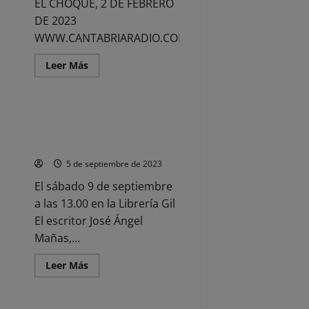
EL CHOQUE, 2 DE FEBRERO
DE 2023
WWW.CANTABRIARADIO.COM
Leer
Leer Más
más
Noticias
acerca
de
EL
CHOQUE,
José Ángel Mañas presenta en
2
Santander su novela
DE
FEBRERO
«Berenguela»
DE
2023
5 de septiembre de 2023
El sábado 9 de septiembre
a las 13.00 en la Librería Gil
El escritor José Ángel
Mañas,...
Leer
Leer Más
más
Noticias
acerca
de
José