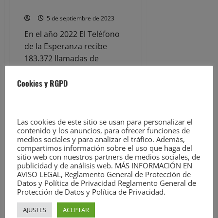
‘nuevo
adolescentes
impulso’
para
5 de septiembre de 2023
la
Educación
En el año 2022 El Teléfono
Pública
de
de la Esperanza recibe
Cantabria
183.372 llamadas de
personas que necesitan
Cookies y RGPD
ayuda,...
Leer
Leer Más
más
Noticias
acerca
Las cookies de este sitio se usan para personalizar el
de
El
contenido y los anuncios, para ofrecer funciones de
Teléfono
Pilar Paneque, directora de
medios sociales y para analizar el tráfico. Además,
de
ANECA, recibida por el rector
compartimos información sobre el uso que haga del
la
Esperanza
sitio web con nuestros partners de medios sociales, de
de la UC, Ángel Pazos
pone
publicidad y de análisis web. MÁS INFORMACIÓN EN
en
5 de septiembre de 2023
AVISO LEGAL, Reglamento General de Protección de
marcha
Datos y Política de Privacidad Reglamento General de
una
Santander, 5 de
campaña
Protección de Datos y Política de Privacidad.
de
septiembre de 2023.- El
prevención
AJUSTES
ACEPTAR
del
rector de la Universidad de
suicidio