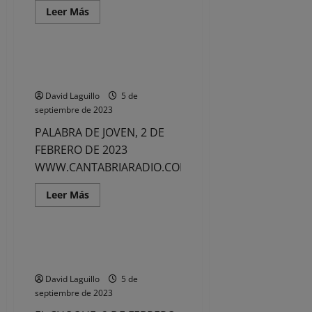
Leer
Leer Más
más
Noticias
acerca
de
Puesta
la
PALABRA DE JOVEN, 2 DE
primera
FEBRERO DE 2023
piedra
de
David Laguillo
5 de
La
Pasiega
septiembre de 2023
PALABRA DE JOVEN, 2 DE
FEBRERO DE 2023
WWW.CANTABRIARADIO.COM
Leer
Leer Más
más
Noticias
acerca
de
PALABRA
DE
EL CHOQUE, 2 DE FEBRERO DE
JOVEN,
2023
2
DE
David Laguillo
5 de
FEBRERO
DE
septiembre de 2023
2023