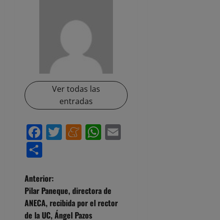
Ver todas las
entradas
Facebook
Twitter
Meneame
WhatsApp
Email
Compartir
N
Anterior:
Pilar Paneque, directora de
a
ANECA, recibida por el rector
de la UC, Ángel Pazos