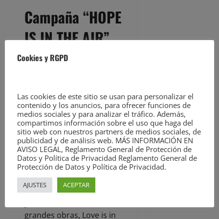
Campaña “HOPE
IS IN THE AIR”
Cookies y RGPD
Por parte del Teléfono de la
Esperanza y con la
campaña “Hope is in the
Las cookies de este sitio se usan para personalizar el
air” se pretende también
contenido y los anuncios, para ofrecer funciones de
medios sociales y para analizar el tráfico. Además,
llegar a población
compartimos información sobre el uso que haga del
adolescente y joven,
sitio web con nuestros partners de medios sociales, de
publicidad y de análisis web. MÁS INFORMACIÓN EN
ofreciendo información y
AVISO LEGAL, Reglamento General de Protección de
recursos de ayuda. Se han
Datos y Política de Privacidad Reglamento General de
apoyado en la famosa obra
Protección de Datos y Política de Privacidad.
de Banksy -el grafitero
AJUSTES
ACEPTAR
británico-, Niña con globo,
y en el título de otra de sus
grandes obras, Love is in