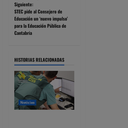
v
Siguiente:
e
STEC pide al Consejero de
Educación un ‘nuevo impulso’
g
para la Educación Pública de
Cantabria
a
c
i
HISTORIAS RELACIONADAS
ó
n
d
Noticias
e
Detenido por estafar con un
e
alquiler en Castro Urdiales,