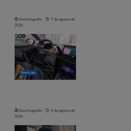
n
se quedaba con las fianzas y
dejaba de responder
t
David Laguillo
7 de agosto de
2026
r
a
d
a
Noticias
s
Dos detenidos y nueve
investigados por estafar un
total de 92.395 euros
David Laguillo
6 de agosto de
2026