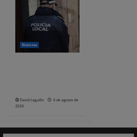
Noticias
CSIF alerta de que la falta
de policías locales «puede
comprometer la seguridad»
de las Fiestas de
Torrelavega
David Laguillo
6 de agosto de
2026