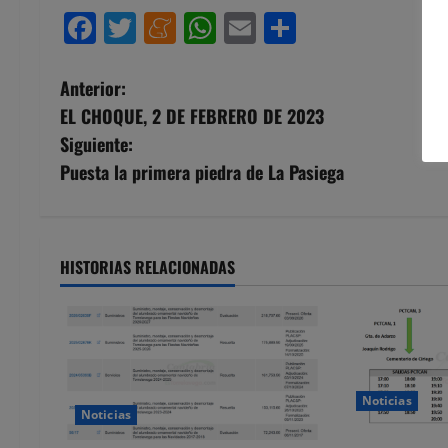
Facebook
Twitter
Meneame
WhatsApp
Email
Compartir
N
Anterior:
EL CHOQUE, 2 DE FEBRERO DE 2023
a
Siguiente:
v
Puesta la primera piedra de La Pasiega
e
g
HISTORIAS RELACIONADAS
a
c
i
Noticias
Noticias
ó