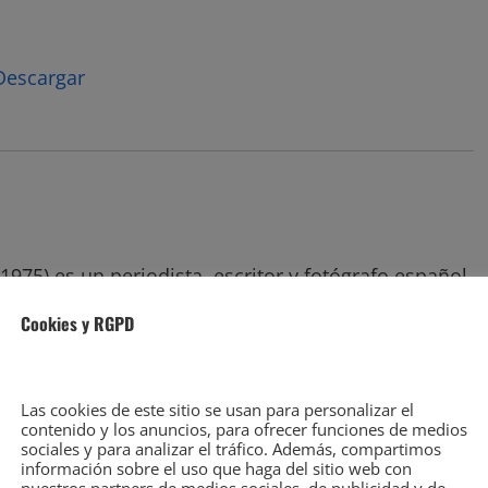
Descargar
1975) es un periodista, escritor y fotógrafo español.
ado en medios de comunicación de ámbito nacional
Cookies y RGPD
ones generalistas como especializadas. Como
do libros y artículos periodísticos. Más información
/biografia/
Las cookies de este sitio se usan para personalizar el
contenido y los anuncios, para ofrecer funciones de medios
r todas las entradas
sociales y para analizar el tráfico. Además, compartimos
información sobre el uso que haga del sitio web con