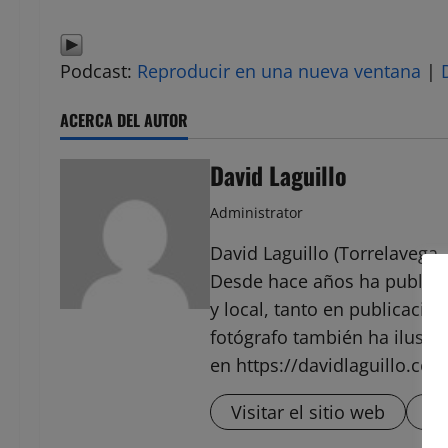
Podcast:
Reproducir en una nueva ventana
|
ACERCA DEL AUTOR
David Laguillo
Administrator
David Laguillo (Torrelavega, 
Desde hace años ha public
y local, tanto en publicaci
fotógrafo también ha ilustra
en https://davidlaguillo.com
Visitar el sitio web
Ve