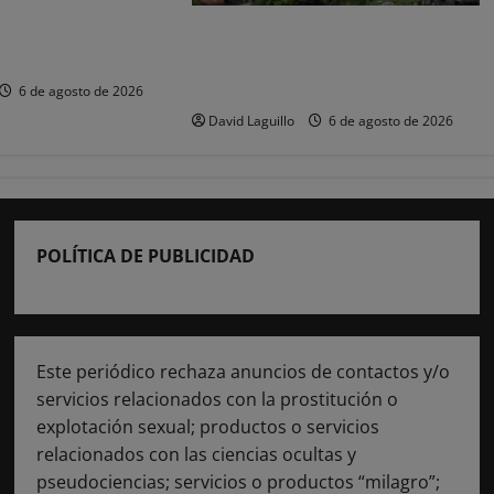
mienda evitar el
ie o en transporte
Cabárceno prepara tres enclaves
er el eclipse
privilegiados para ver el eclipse
solar del 12 de agosto
6 de agosto de 2026
David Laguillo
6 de agosto de 2026
POLÍTICA DE PUBLICIDAD
Este periódico rechaza anuncios de contactos y/o
servicios relacionados con la prostitución o
explotación sexual; productos o servicios
relacionados con las ciencias ocultas y
pseudociencias; servicios o productos “milagro”;