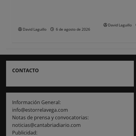
Santander reco
n
Torrelavega licita en 218.707 euros
coche e ir a p
el alumbrado ornamental de
público para v
d
Navidad
David Laguillo
e
David Laguillo
6 de agosto de 2026
e
n
t
CONTACTO
r
a
Información General:
d
info@estorrelavega.com
Notas de prensa y convocatorias:
a
noticias@cantabriadiario.com
s
Publicidad: