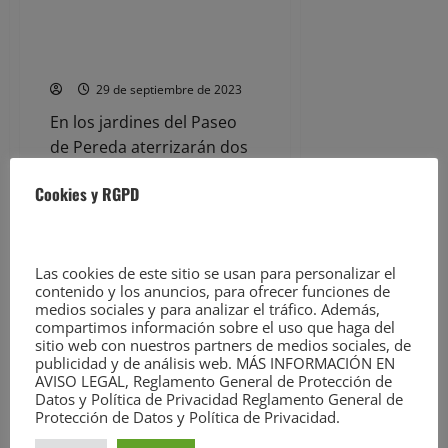
Torrelavega
celebra
La exposición del Servicio
el
Aéreo de la Guardia Civil llega
8M
hasta
este fin de semana a Santander
el
26
29 de septiembre de 2023
de
marzo
En los jardines del Paseo
de Pereda aterrizarán dos
helicópteros, y en la
Cookies y RGPD
Delegación de Defensa
habrá...
Leer
Leer Más
Las cookies de este sitio se usan para personalizar el
más
Noticias
acerca
contenido y los anuncios, para ofrecer funciones de
de
medios sociales y para analizar el tráfico. Además,
La
compartimos información sobre el uso que haga del
exposición
El 5 de octubre la Fundación
sitio web con nuestros partners de medios sociales, de
del
Santander Creativa acogerá a
Servicio
publicidad y de análisis web. MÁS INFORMACIÓN EN
Aéreo
las compañías Arte en Escena,
AVISO LEGAL, Reglamento General de Protección de
de
Datos y Política de Privacidad Reglamento General de
Rita Cofiño y Ruth Garreta
la
Guardia
Protección de Datos y Política de Privacidad.
29 de septiembre de 2023
Civil
llega