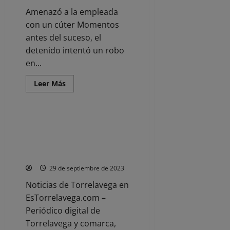
Coral
Religiosa
Amenazó a la empleada
con un cúter Momentos
antes del suceso, el
detenido intentó un robo
en...
Leer
Leer Más
más
Noticias
acerca
de
La
Guardia
VOX exige respuestas sobre la
Civil
falta de aprobación del Plan de
detiene
al
Emergencias ‘pendiente desde
presunto
hace años’
autor
de
29 de septiembre de 2023
un
robo
con
Noticias de Torrelavega en
violencia
EsTorrelavega.com –
en
Laredo
Periódico digital de
Torrelavega y comarca,