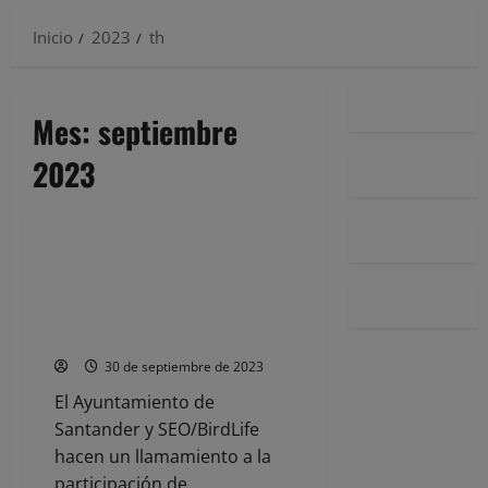
Inicio
2023
th
Mes:
septiembre
2023
Noticias
El centro cívico de Tabacalera
acogerá el martes la
presentación de la Red de
Jardines y Terrazas Biodiversas
30 de septiembre de 2023
El Ayuntamiento de
Santander y SEO/BirdLife
hacen un llamamiento a la
participación de