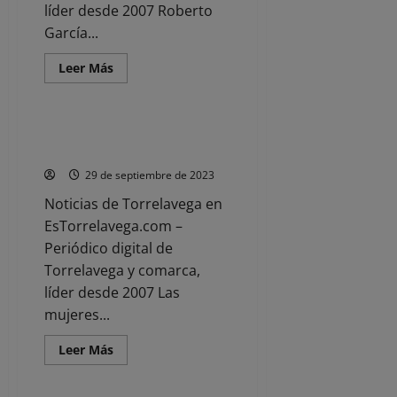
líder desde 2007 Roberto
García...
Leer
Leer Más
más
Noticias
acerca
de
VOX
exige
Torrelavega celebra el 8M hasta
respuestas
el 26 de marzo
sobre
la
29 de septiembre de 2023
falta
de
Noticias de Torrelavega en
aprobación
del
EsTorrelavega.com –
Plan
de
Periódico digital de
Emergencias
‘pendiente
Torrelavega y comarca,
desde
hace
líder desde 2007 Las
años’
mujeres...
Leer
Leer Más
más
Noticias
acerca
de