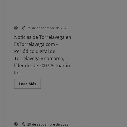
El
17
Torrelavega acoge las XXI
de
Jornadas de Música Coral
marzo,
en
Religiosa
el
TMCE,
29 de septiembre de 2023
se
presenta
Noticias de Torrelavega en
«Allende.
El
EsTorrelavega.com –
Origen»
Periódico digital de
Torrelavega y comarca,
líder desde 2007 Actuarán
la...
Leer
Leer Más
más
Noticias
acerca
de
Torrelavega
acoge
La Guardia Civil detiene al
las
presunto autor de un robo con
XXI
Jornadas
violencia en Laredo
de
Música
29 de septiembre de 2023