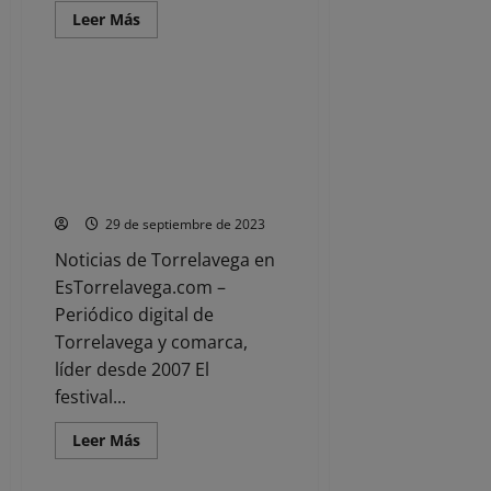
Ruth
Leer
Leer Más
Garreta
más
Noticias
acerca
de
Fran
Querol
Abierto el plazo para participar
expone
en el Festival Internacional de
‘Renovarte’
en
Cortometrajes «Torre en Corto
la
2023», que repartirá 17.500
Sala
Mauro
euros en premios
Muriedas
del
29 de septiembre de 2023
6
al
Noticias de Torrelavega en
29
de
EsTorrelavega.com –
octubre
Periódico digital de
Torrelavega y comarca,
líder desde 2007 El
festival...
Leer
Leer Más
más
acerca
de