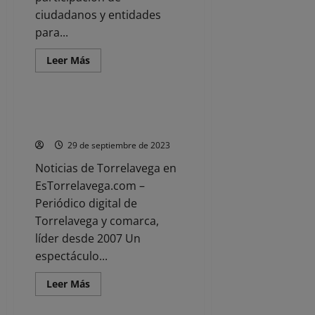
ciudadanos y entidades
para...
Leer
Leer Más
más
Noticias
acerca
de
El
centro
El 17 de marzo, en el TMCE, se
cívico
presenta «Allende. El Origen»
de
Tabacalera
29 de septiembre de 2023
acogerá
el
Noticias de Torrelavega en
martes
la
EsTorrelavega.com –
presentación
de
Periódico digital de
la
Red
Torrelavega y comarca,
de
Jardines
líder desde 2007 Un
y
espectáculo...
Terrazas
Biodiversas
Leer
Leer Más
más
Noticias
acerca
de