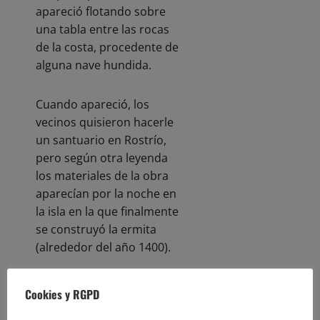
apareció flotando sobre
una tabla entre las rocas
de la costa, procedente de
alguna nave hundida.
Cuando apareció, los
vecinos quisieron hacerle
un santuario en Rostrío,
pero según otra leyenda
los materiales de la obra
aparecían por la noche en
la isla en la que finalmente
se construyó la ermita
(alrededor del año 1400).
En cuanto al origen del
Cookies y RGPD
voto del Ayuntamiento y el