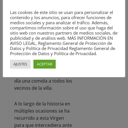
Cabildo Catedralicio a la
Virgen, hay una escritura
Las cookies de este sitio se usan para personalizar el
del año 1467 en la que ya
contenido y los anuncios, para ofrecer funciones de
se habla del cumplimiento
medios sociales y para analizar el tráfico. Además,
compartimos información sobre el uso que haga del
del voto.
sitio web con nuestros partners de medios sociales, de
publicidad y de análisis web. MÁS INFORMACIÓN EN
AVISO LEGAL, Reglamento General de Protección de
Hay otro documento del
Datos y Política de Privacidad Reglamento General de
año 1535 en el que se
Protección de Datos y Política de Privacidad.
recoge el cumplimiento del
AJUSTES
ACEPTAR
voto y la costumbre de la
Corporación de ofrecer ese
día una comida a todos los
vecinos de la villa.
A lo largo de la historia en
múltiples ocasiones se ha
recurrido a esta Virgen
para que intercediera ante