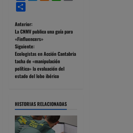
Compartir
N
Anterior:
La CNMV publica una guía para
a
«Finfluencers»
Siguiente:
v
Ecologistas en Acción Cantabria
e
tacha de «manipulación
política» la evaluación del
g
estado del lobo ibérico
a
c
HISTORIAS RELACIONADAS
i
ó