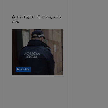
investigados por estafar un
total de 92.395 euros
David Laguillo
6 de agosto de
2026
Noticias
CSIF alerta de que la falta
de policías locales «puede
comprometer la seguridad»
de las Fiestas de
Torrelavega