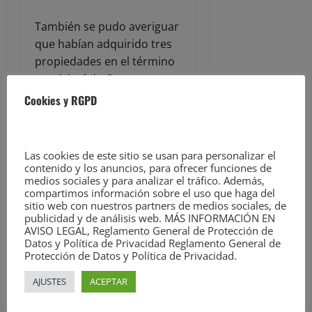
También se pudo averiguar
que habían adquirido tres
propiedades en el término
municipal de Castro
Urdiales, y a nombre de
Cookies y RGPD
familiares, la compra de
varias fincas y vehículos.
Las cookies de este sitio se usan para personalizar el
Cobrar de una
contenido y los anuncios, para ofrecer funciones de
medios sociales y para analizar el tráfico. Además,
compartimos información sobre el uso que haga del
empresa sin
sitio web con nuestros partners de medios sociales, de
publicidad y de análisis web. MÁS INFORMACIÓN EN
trabajar
AVISO LEGAL, Reglamento General de Protección de
Datos y Política de Privacidad Reglamento General de
Protección de Datos y Política de Privacidad.
La investigación puso al
AJUSTES
ACEPTAR
descubierto, que uno de