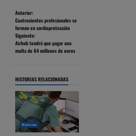
N
Anterior:
Cuatrocientos profesionales se
a
forman en cardioprotección
Siguiente:
v
Airbnb tendrá que pagar una
e
multa de 64 millones de euros
g
a
HISTORIAS RELACIONADAS
c
i
ó
Noticias
n