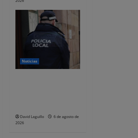
2026
Noticias
CSIF alerta de que la falta
de policías locales «puede
comprometer la seguridad»
de las Fiestas de
Torrelavega
David Laguillo
6 de agosto de
2026