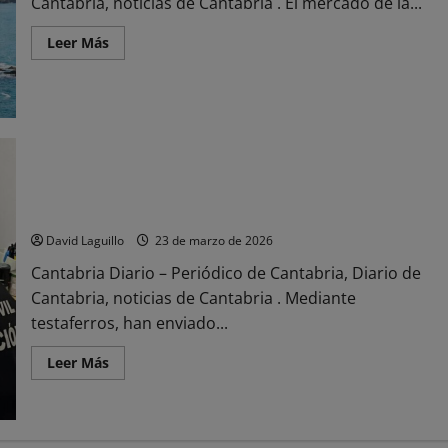
Cantabria, noticias de Cantabria . El mercado de la...
Leer
Leer Más
más
acerca
de
Airbnb
tendrá
que
pagar
una
multa
de
Once detenidos en Castro Urdiales por blanqueo de capitales
64
millones
vinculado al tráfico de drogas
de
euros
David Laguillo
23 de marzo de 2026
Cantabria Diario – Periódico de Cantabria, Diario de
Cantabria, noticias de Cantabria . Mediante
testaferros, han enviado...
Leer
Leer Más
más
acerca
de
Once
detenidos
en