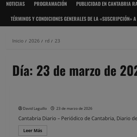
NOTICIAS
PROGRAMACIÓN
PUBLICIDAD EN CANTABRIA RA
TÉRMINOS Y CONDICIONES GENERALES DE LA «SUSCRIPCIÓN» A
Inicio
2026
rd
23
Día:
23 de marzo de 20
Noticias
En libertad el investigado por la muerte de un seguidor de
David Laguillo
23 de marzo de 2026
Cantabria Diario – Periódico de Cantabria, Diario de 
Leer
Leer Más
más