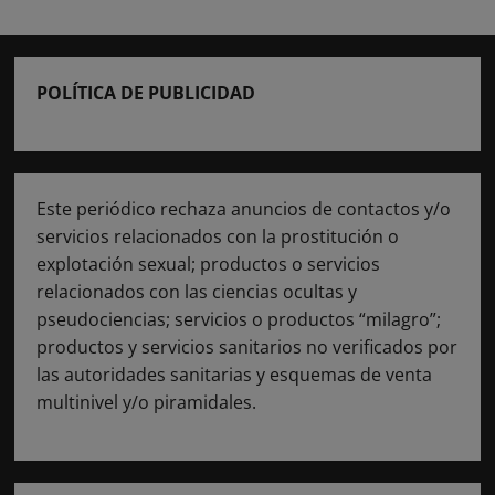
Castro
Urdiales
por
blanqueo
de
capitales
POLÍTICA DE PUBLICIDAD
vinculado
al
tráfico
de
drogas
Este periódico rechaza anuncios de contactos y/o
servicios relacionados con la prostitución o
explotación sexual; productos o servicios
relacionados con las ciencias ocultas y
pseudociencias; servicios o productos “milagro”;
productos y servicios sanitarios no verificados por
las autoridades sanitarias y esquemas de venta
multinivel y/o piramidales.