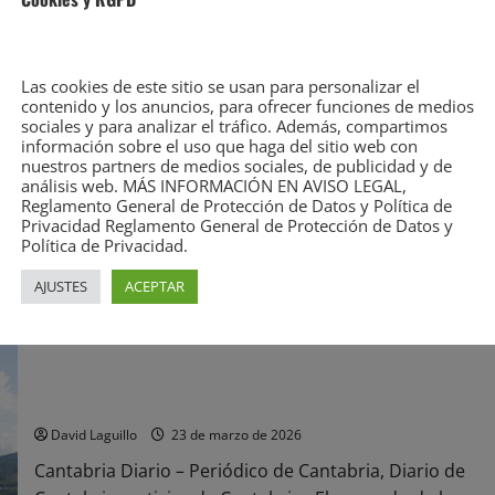
Alisal
Leer
Leer Más
más
acerca
de
Las cookies de este sitio se usan para personalizar el
Lunes
contenido y los anuncios, para ofrecer funciones de medios
por
sociales y para analizar el tráfico. Además, compartimos
relavega
la
información sobre el uso que haga del sitio web con
mañana
y
nuestros partners de medios sociales, de publicidad y de
miles
análisis web. MÁS INFORMACIÓN EN AVISO LEGAL,
de
iódico digital de Torrelavega y comarca, líder desde 2007
Reglamento General de Protección de Datos y Política de
webs
legítimas
Privacidad Reglamento General de Protección de Datos y
sin
Política de Privacidad.
funcionar:
Tebas
arrasa
AJUSTES
ACEPTAR
con
todo
#LaLigaGate
Airbnb tendrá que pagar una multa de 64 millones de euros
David Laguillo
23 de marzo de 2026
Cantabria Diario – Periódico de Cantabria, Diario de