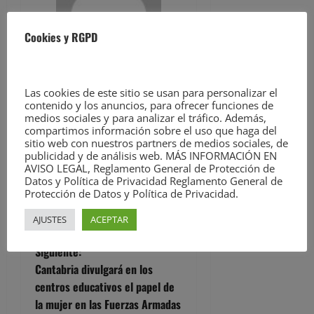
Ver todas las
Cookies y RGPD
entradas
Facebook
Twitter
Meneame
WhatsApp
Email
Las cookies de este sitio se usan para personalizar el
contenido y los anuncios, para ofrecer funciones de
Compartir
medios sociales y para analizar el tráfico. Además,
compartimos información sobre el uso que haga del
sitio web con nuestros partners de medios sociales, de
publicidad y de análisis web. MÁS INFORMACIÓN EN
N
Anterior:
AVISO LEGAL, Reglamento General de Protección de
La Policía Nacional detiene «in
Datos y Política de Privacidad Reglamento General de
a
Protección de Datos y Política de Privacidad.
fraganti» a un hombre por un
delito de robo con fuerza en un
v
AJUSTES
ACEPTAR
establecimiento
e
Siguiente:
Cantabria divulgará en los
g
centros educativos el papel de
la mujer en las Fuerzas Armadas