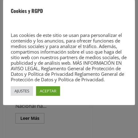
Leer
Leer Más
Cookies y RGPD
más
Noticias
acerca
de
Camargo
lleva
La Policía Nacional detiene «in
cerca
Las cookies de este sitio se usan para personalizar el
fraganti» a un hombre por un
de
contenido y los anuncios, para ofrecer funciones de
1.600
delito de robo con fuerza en un
usuarios
medios sociales y para analizar el tráfico. Además,
establecimiento
del
compartimos información sobre el uso que haga del
servicio
sitio web con nuestros partners de medios sociales, de
28 de agosto de 2023
de
préstamo
publicidad y de análisis web. MÁS INFORMACIÓN EN
gratuito
El detenido fue
AVISO LEGAL, Reglamento General de Protección de
de
Datos y Política de Privacidad Reglamento General de
sorprendido por los
canoas
Protección de Datos y Política de Privacidad.
y
agentes apalancando la
tablas
de
puerta de un
AJUSTES
ACEPTAR
‘paddle
surf’
establecimiento La Policía
Nacional ha...
Leer
Leer Más
más
Noticias
acerca
de
La