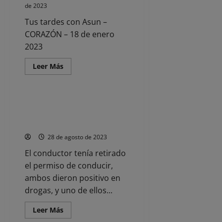
Hijo
de 2023
Adoptivo
de
Tus tardes con Asun –
San
Vicente
CORAZÓN – 18 de enero
de
2023
la
Barquera,
13
Leer
Leer Más
de
más
enero
Noticias
acerca
de
de
2023
Tus
tardes
La Guardia Civil intercepta a un
con
camión cuyos ocupantes
Asun
–
cambiaron su puesto en marcha
CORAZÓN
–
28 de agosto de 2023
18
de
El conductor tenía retirado
enero
2023
el permiso de conducir,
ambos dieron positivo en
drogas, y uno de ellos...
Leer
Leer Más
más
Noticias