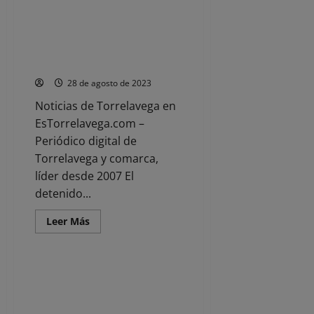
acerca
de
La
Guardia
La Policía Nacional frustra el
Civil
robo con fuerza en un local de
intercepta
a
hostelería
un
camión
28 de agosto de 2023
cuyos
ocupantes
Noticias de Torrelavega en
cambiaron
su
EsTorrelavega.com –
puesto
en
Periódico digital de
marcha
Torrelavega y comarca,
líder desde 2007 El
detenido...
Leer
Leer Más
más
Noticias
acerca
de
La
Policía
Cantabria divulgará en los
Nacional
centros educativos el papel de
frustra
el
la mujer en las Fuerzas Armadas
robo