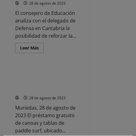
con
28 de agosto de 2023
fuerza
en
El consejero de Educación
un
local
analiza con el delegado de
de
hostelería
Defensa en Cantabria la
posibilidad de reforzar la...
Leer
Leer Más
más
Noticias
acerca
de
Cantabria
divulgará
Camargo lleva cerca de 1.600
en
usuarios del servicio de
los
centros
préstamo gratuito de canoas y
educativos
tablas de ‘paddle surf’
el
papel
28 de agosto de 2023
de
la
mujer
Muriedas, 28 de agosto de
en
2023 El préstamo gratuito
las
Fuerzas
de canoas y tablas de
Armadas
paddle surf, ubicado...