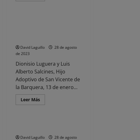
Noticias
acerca
de
DEPORTES,
28
Dionisio Luguera y Luis Alberto
DE
Salcines, Hijo Adoptivo de San
AGOSTO,
AL
Vicente de la Barquera, 13 de
TOQUE
enero de 2023
CON
ISMAEL
David Laguillo
28 de agosto
FERNÁNDEZ
de 2023
Dionisio Luguera y Luis
Alberto Salcines, Hijo
Adoptivo de San Vicente de
la Barquera, 13 de enero...
Leer
Leer Más
más
Noticias
acerca
de
Dionisio
Luguera
Tus tardes con Asun – CORAZÓN
y
– 18 de enero 2023
Luis
Alberto
David Laguillo
28 de agosto
Salcines,