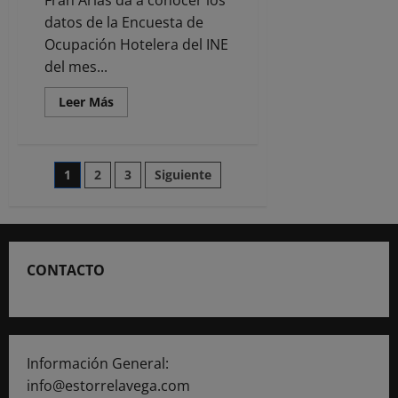
de
los
datos de la Encuesta de
Puntos
Violeta
Ocupación Hotelera del INE
en
del mes...
las
fiestas
patronales
Leer
Leer Más
más
acerca
de
Los
viajeros
Paginación
1
2
3
Siguiente
alojados
en
hoteles
de
de
Santander
crecen
entradas
un
7%
CONTACTO
en
el
mes
de
julio
Información General:
info@estorrelavega.com