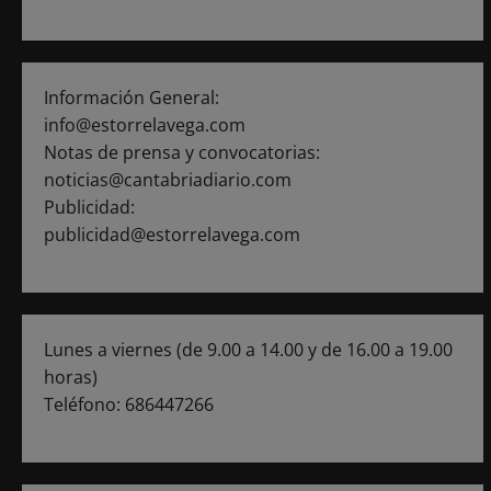
a
s
Información General:
info@estorrelavega.com
Notas de prensa y convocatorias:
noticias@cantabriadiario.com
Publicidad:
publicidad@estorrelavega.com
Lunes a viernes (de 9.00 a 14.00 y de 16.00 a 19.00
horas)
Teléfono: 686447266