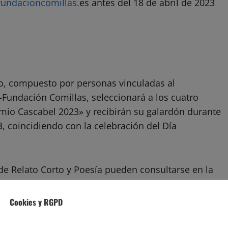
fundacioncomillas.
es antes del 18 de abril de 2023
do, compuesto por personas vinculadas al
-Fundación Comillas, seleccionará a los cuatro
mio Cascabel 2023» y recibirán su galardón durante
3, coincidiendo con la celebración del Día
 de Relato Corto y Poesía pueden consultarse en la
undacioncomillas.es>
.
Cookies y RGPD