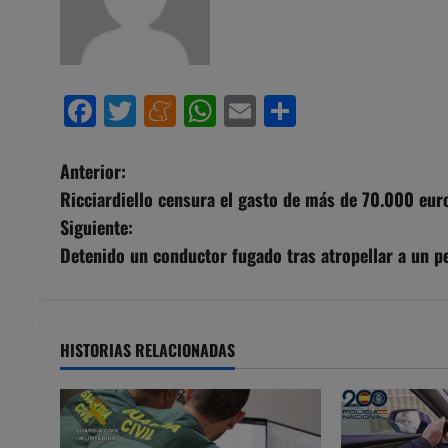
Facebook
Twitter
Meneame
WhatsApp
Email
Compartir
N
Anterior:
Ricciardiello censura el gasto de más de 70.000 eur
a
Siguiente:
v
Detenido un conductor fugado tras atropellar a un p
e
g
HISTORIAS RELACIONADAS
a
c