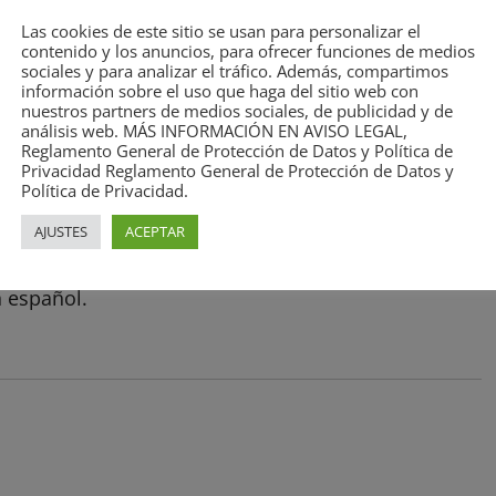
Las cookies de este sitio se usan para personalizar el
 convertirse en una institución de referencia
contenido y los anuncios, para ofrecer funciones de medios
sociales y para analizar el tráfico. Además, compartimos
 difusión de la lengua española y la cultura
información sobre el uso que haga del sitio web con
nuestros partners de medios sociales, de publicidad y de
análisis web. MÁS INFORMACIÓN EN AVISO LEGAL,
Reglamento General de Protección de Datos y Política de
Privacidad Reglamento General de Protección de Datos y
ción está el desarrollo territorial, económico y
Política de Privacidad.
ovación en español, así como la enseñanza de este en
AJUSTES
ACEPTAR
el Español (CIESE) y la difusión internacional,
cambio de experiencias culturales, académicas,
n español.