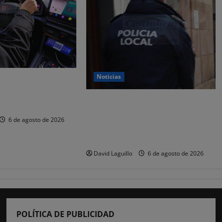
Noticias
 y nueve
or estafar un total
CSIF alerta de que la falta de
os
policías locales «puede
6 de agosto de 2026
comprometer la seguridad» de las
Fiestas de Torrelavega
David Laguillo
6 de agosto de 2026
POLÍTICA DE PUBLICIDAD