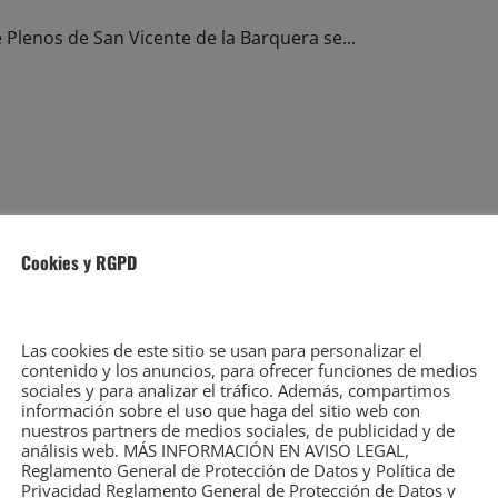
 Plenos de San Vicente de la Barquera se...
e abril de 2023
o, 28 de abril de 2023
Cookies y RGPD
Las cookies de este sitio se usan para personalizar el
contenido y los anuncios, para ofrecer funciones de medios
e abril de 2023
sociales y para analizar el tráfico. Además, compartimos
información sobre el uso que haga del sitio web con
nuestros partners de medios sociales, de publicidad y de
o, 28 de abril de 2023
análisis web. MÁS INFORMACIÓN EN AVISO LEGAL,
Reglamento General de Protección de Datos y Política de
Privacidad Reglamento General de Protección de Datos y