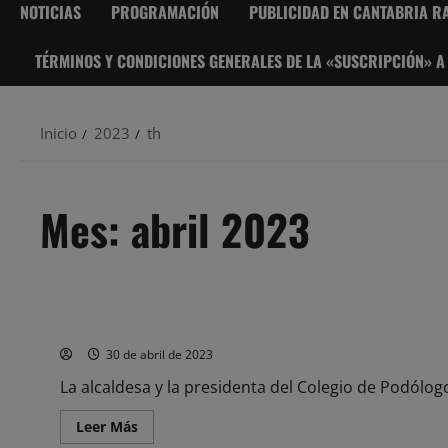
NOTICIAS
PROGRAMACIÓN
PUBLICIDAD EN CANTABRIA RA
TÉRMINOS Y CONDICIONES GENERALES DE LA «SUSCRIPCIÓN» A
Inicio
2023
th
Mes:
abril 2023
Noticias
El servicio gratuito de podología para mayores de 60 años c
30 de abril de 2023
La alcaldesa y la presidenta del Colegio de Podólog
Leer
Leer Más
más