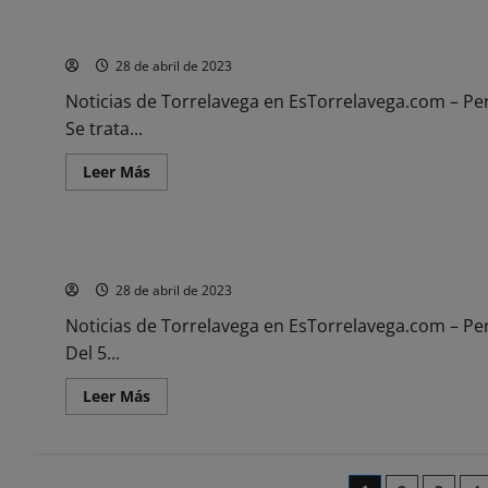
El
6
La ADL de Torrelavega mejora sus espacios para la formaci
de
mayo
28 de abril de 2023
se
proyecta
en
Noticias de Torrelavega en EsTorrelavega.com – Per
el
Se trata...
TMCE
el
documental:
Leer
Leer Más
‘Kepa
más
Junkera.
acerca
Noticias
Renacer’
de
La
ADL
Torrelavega acogerá el I Festival Internacional de Guitarra 
de
Torrelavega
28 de abril de 2023
mejora
sus
espacios
Noticias de Torrelavega en EsTorrelavega.com – Per
para
Del 5...
la
formación,
el
Leer
Leer Más
empleo
más
y
acerca
el
de
emprendimiento
Torrelavega
acogerá
el