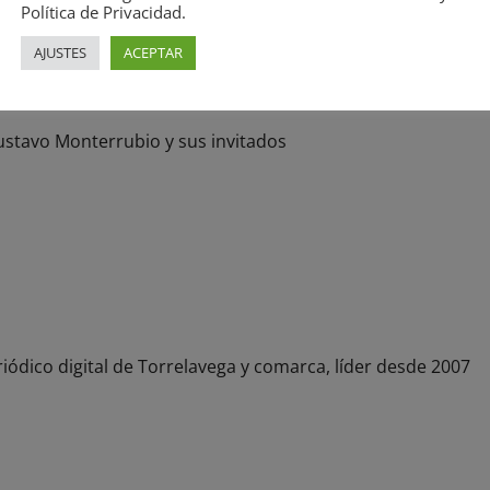
Política de Privacidad.
AJUSTES
ACEPTAR
nterrubio y sus invitados
stavo Monterrubio y sus invitados
unkera. Renacer’
iódico digital de Torrelavega y comarca, líder desde 2007