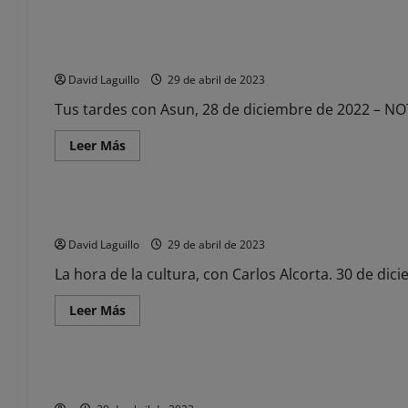
acerca
Noticias
de
El
servicio
Tus tardes con Asun, 28 de diciembre de 2022 – NOTICIAS
gratuito
de
David Laguillo
29 de abril de 2023
podología
para
mayores
Tus tardes con Asun, 28 de diciembre de 2022 – N
de
60
Leer
Leer Más
años
más
continuará
acerca
Noticias
a
de
lo
Tus
largo
tardes
de
La hora de la cultura, con Carlos Alcorta. 30 de diciembre 
con
este
Asun,
año
David Laguillo
29 de abril de 2023
28
de
diciembre
La hora de la cultura, con Carlos Alcorta. 30 de di
de
2022
Leer
Leer Más
–
más
NOTICIAS
acerca
Noticias
de
La
hora
Luis Alberto Salcines, nombrado Hijo Adoptivo de San Vicen
de
la