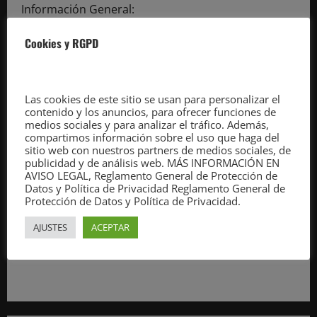
César
Información General:
Díaz,
no
info@estorrelavega.com
puedo
Cookies y RGPD
Notas de prensa y convocatorias:
pactar
nada
noticias@cantabriadiario.com
ni
ir
Publicidad:
a
heredar»
publicidad@estorrelavega.com
Las cookies de este sitio se usan para personalizar el
contenido y los anuncios, para ofrecer funciones de
medios sociales y para analizar el tráfico. Además,
compartimos información sobre el uso que haga del
sitio web con nuestros partners de medios sociales, de
publicidad y de análisis web. MÁS INFORMACIÓN EN
Lunes a viernes (de 9.00 a 14.00 y de 16.00 a 19.00
AVISO LEGAL, Reglamento General de Protección de
Datos y Política de Privacidad Reglamento General de
horas)
Protección de Datos y Política de Privacidad.
Teléfono: 686447266
AJUSTES
ACEPTAR