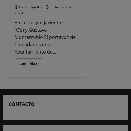
David Laguillo
1 de junio de
2023
En la imagen Javier Ceruti
(C´s) y Gustavo
Monterrubio El portavoz de
Ciudadanos en el
Ayuntamiento de...
Leer
Leer Más
más
acerca
de
Javier
Ceruti
en
CANTABRIA
RADIO:
«No
CONTACTO
volvería
a
pactar
con
Gema
Igual
y