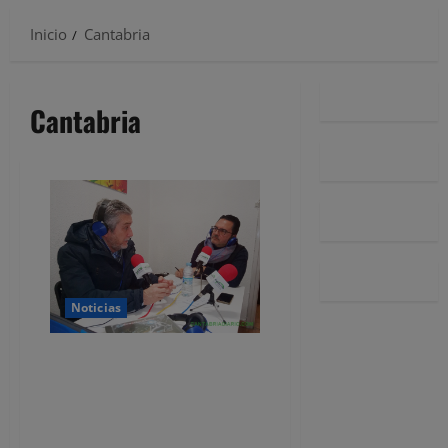
Inicio
Cantabria
Cantabria
Noticias
Javier Ceruti en CANTABRIA
RADIO: «No volvería a pactar
con Gema Igual y César Díaz, no
puedo pactar nada ni ir a
heredar»