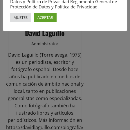
Datos y Política de Privacidad Reglamento General de
Protección de Datos y Política de Privacidad.
AJUSTES
ACEPTAR
David Laguillo
Administrator
David Laguillo (Torrelavega, 1975)
es un periodista, escritor y
fotógrafo español. Desde hace
años ha publicado en medios de
comunicación de ámbito nacional y
local, tanto en publicaciones
generalistas como especializadas.
Como fotógrafo también ha
ilustrado libros y artículos
periodísticos. Más información en
https://davidlaguillo.com/biografia/