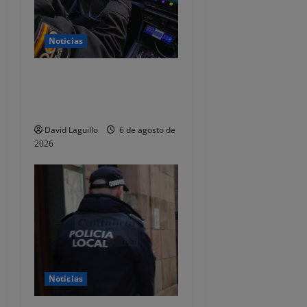
a
d
Noticias
a
Dos detenidos y nueve
s
investigados por estafar un
total de 92.395 euros
David Laguillo
6 de agosto de
2026
Noticias