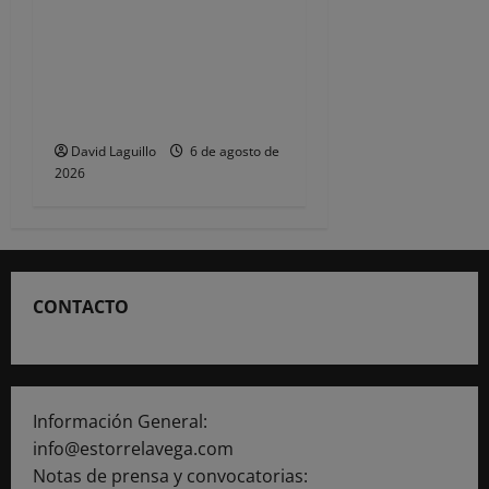
CSIF alerta de que la falta
de policías locales «puede
comprometer la seguridad»
de las Fiestas de
Torrelavega
David Laguillo
6 de agosto de
2026
CONTACTO
Información General:
info@estorrelavega.com
Notas de prensa y convocatorias: