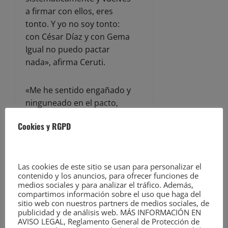
a firmar con ellos, eres
tonto. Y yo no soy tonto:
con César Díaz y con Gema
Igual no puedo pactar
nada», afirma Ceruti.
«Me he sentido engañado y
ninguneado en el pacto,
con raqueradas como que
Cookies y RGPD
se quieren apropiar de
proyectos a los que no nos
han invitado», añade.
Las cookies de este sitio se usan para personalizar el
contenido y los anuncios, para ofrecer funciones de
ACERCA DEL AUTOR
medios sociales y para analizar el tráfico. Además,
compartimos información sobre el uso que haga del
sitio web con nuestros partners de medios sociales, de
publicidad y de análisis web. MÁS INFORMACIÓN EN
AVISO LEGAL, Reglamento General de Protección de