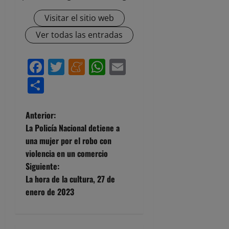
Visitar el sitio web
Ver todas las entradas
Facebook
Twitter
Meneame
WhatsApp
Email
Compartir
N
Anterior:
La Policía Nacional detiene a
a
una mujer por el robo con
violencia en un comercio
v
Siguiente:
e
La hora de la cultura, 27 de
enero de 2023
g
a