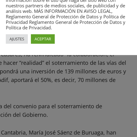
do y se licitará antes de finalizar
información sobre el uso que haga del sitio web con
nuestros partners de medios sociales, de publicidad y de
análisis web. MÁS INFORMACIÓN EN AVISO LEGAL,
miencen en 2027
Reglamento General de Protección de Datos y Política de
Privacidad Reglamento General de Protección de Datos y
Política de Privacidad.
AJUSTES
ACEPTAR
Casares, ha reivindicado “la colaboración, el
e hacer “realidad” el soterramiento de las vías del
upondrá una inversión de 139 millones de euros y
dif, aportará el 50%, es decir, 70 millones de
ma del convenio para el soterramiento de
ación del Gobierno.
e Cantabria, María José Sáenz de Buruaga, han