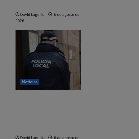
total de 92.395 euros
David Laguillo
6 de agosto de
2026
Noticias
CSIF alerta de que la falta
de policías locales «puede
comprometer la seguridad»
de las Fiestas de
Torrelavega
David Laguillo
6 de agosto de