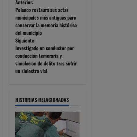
N
Anterior:
Polanco restaura sus actas
a
municipales más antiguas para
conservar la memoria histórica
v
del municipio
e
Siguiente:
Investigado un conductor por
g
conducción temeraria y
simulación de delito tras sufrir
a
un siniestro vial
c
i
HISTORIAS RELACIONADAS
ó
n
d