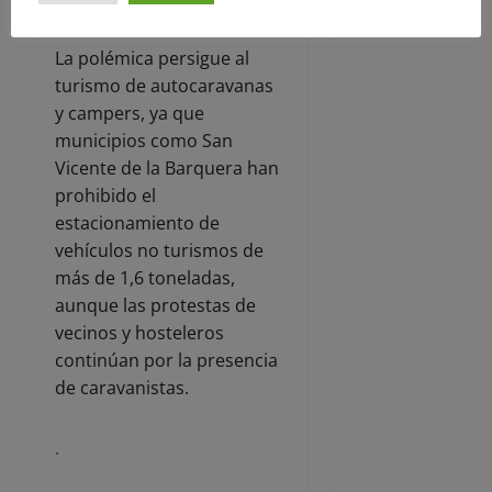
La polémica persigue al
turismo de autocaravanas
y campers, ya que
municipios como San
Vicente de la Barquera han
prohibido el
estacionamiento de
vehículos no turismos de
más de 1,6 toneladas,
aunque las protestas de
vecinos y hosteleros
continúan por la presencia
de caravanistas.
.