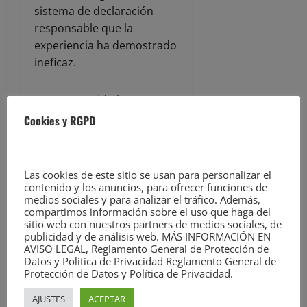
sistema de declaración
responsable que la
experiencia ha demostrado
ineficaz.
En este sentido la
Plataforma exige la
Cookies y RGPD
paralización inmediata de
los proyectos de
autocaravanas en el
Las cookies de este sitio se usan para personalizar el
entorno del Parque,
contenido y los anuncios, para ofrecer funciones de
medios sociales y para analizar el tráfico. Además,
evaluaciones ambientales
compartimos información sobre el uso que haga del
independientes y la
sitio web con nuestros partners de medios sociales, de
elaboración de una
publicidad y de análisis web. MÁS INFORMACIÓN EN
AVISO LEGAL, Reglamento General de Protección de
estrategia específica de
Datos y Política de Privacidad Reglamento General de
protección del litoral de
Protección de Datos y Política de Privacidad.
Oyambre frente a la
AJUSTES
ACEPTAR
creciente presión turística.