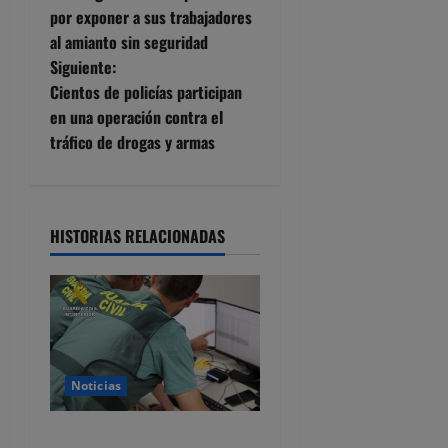
a
por exponer a sus trabajadores
al amianto sin seguridad
v
Siguiente:
e
Cientos de policías participan
en una operación contra el
g
tráfico de drogas y armas
a
c
HISTORIAS RELACIONADAS
i
ó
n
d
Noticias
e
Detenido por estafar con un