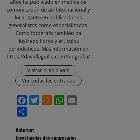
años ha publicado en medios de
comunicación de ámbito nacional y
local, tanto en publicaciones
generalistas como especializadas.
Como fotógrafo también ha
ilustrado libros y artículos
periodísticos. Más información en
https://davidlaguillo.com/biografia/
Visitar el sitio web
Ver todas las entradas
Facebook
Twitter
Meneame
WhatsApp
Email
Compartir
N
Anterior:
Investigados dos empresarios