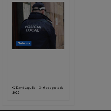
Noticias
CSIF alerta de que la falta
de policías locales «puede
comprometer la seguridad»
de las Fiestas de
Torrelavega
David Laguillo
6 de agosto de
2026