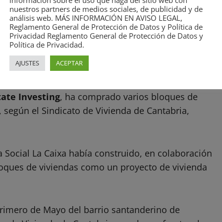
información sobre el uso que haga del sitio web con
nuestros partners de medios sociales, de publicidad y de
análisis web. MÁS INFORMACIÓN EN AVISO LEGAL,
Reglamento General de Protección de Datos y Política de
Privacidad Reglamento General de Protección de Datos y
Política de Privacidad.
AJUSTES
ACEPTAR
al de inversión inmobiliaria vinculada al fondo
ate Investing
, ha comprado varios bloques de
, según el Sindicato de Vivienda de Cantabria,
 Social La Caixa había construido, en colaboración
loques de viviendas como un proyecto de vivienda
Primero de Mayo del barrio santanderino de