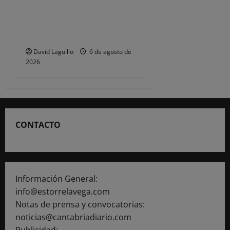
Torrelavega licita en 218.707
euros el alumbrado
ornamental de Navidad
David Laguillo
6 de agosto de
2026
CONTACTO
Información General:
info@estorrelavega.com
Notas de prensa y convocatorias:
noticias@cantabriadiario.com
Publicidad: