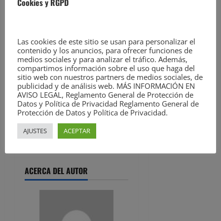
Cookies y RGPD
recomienda seguir las
indicaciones de los
servicios de emergencias,
Las cookies de este sitio se usan para personalizar el
para que eviten acercarse a
contenido y los anuncios, para ofrecer funciones de
zonas expuesta al oleaje.
medios sociales y para analizar el tráfico. Además,
compartimos información sobre el uso que haga del
sitio web con nuestros partners de medios sociales, de
.
publicidad y de análisis web. MÁS INFORMACIÓN EN
AVISO LEGAL, Reglamento General de Protección de
Datos y Política de Privacidad Reglamento General de
Cantabria Diario –
Protección de Datos y Política de Privacidad.
Periódico de Cantabria,
AJUSTES
ACEPTAR
Diario de Cantabria,
noticias de Cantabria
ACERCA DEL AUTOR