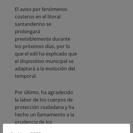
El aviso por fenómenos
costeros en el litoral
santanderino se
prolongará
previsiblemente durante
los próximos días, por lo
que el edil ha explicado que
el dispositivo municipal se
adaptará a la evolución del
temporal.
Por último, ha agradecido
la labor de los cuerpos de
protección ciudadana y ha
hecho un llamamiento a la
prudencia de los
ciudadanos, a los que