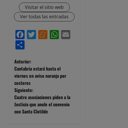
Visitar el sitio web
Ver todas las entradas
Facebook
Twitter
Meneame
WhatsApp
Email
Compartir
N
Anterior:
Cantabria estará hasta el
a
viernes en aviso naranja por
costeros
v
Siguiente:
e
Cuatro asociaciones piden a la
Justicia que anule el convenio
g
con Santa Clotilde
a