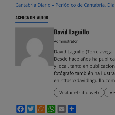
Cantabria Diario – Periódico de Cantabria, Dia
ACERCA DEL AUTOR
David Laguillo
Administrator
David Laguillo (Torrelavega, 
Desde hace años ha public
y local, tanto en publicaci
fotógrafo también ha ilustra
en https://davidlaguillo.com
Visitar el sitio web
Ve
Facebook
Twitter
Meneame
WhatsApp
Email
Compartir