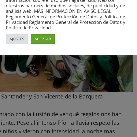
información sobre el uso que haga del sitio web con
nuestros partners de medios sociales, de publicidad y de
análisis web. MÁS INFORMACIÓN EN AVISO LEGAL,
Reglamento General de Protección de Datos y Política de
Privacidad Reglamento General de Protección de Datos y
Política de Privacidad.
AJUSTES
ACEPTAR
 Santander y San Vicente de la Barquera
tado con la ilusión de ver qué regalos nos han
te. Pese al intenso frío, la lluvia respetó las
e niños vivieron con intensidad la noche más