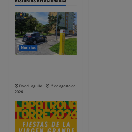
HISTORIAS RELACIONADAS
i
ó
n
d
Noticias
e
Detenidos dos jóvenes por
e
altercados diferentes en las
Fiestas de Tanos
n
David Laguillo
5 de agosto de
2026
t
r
a