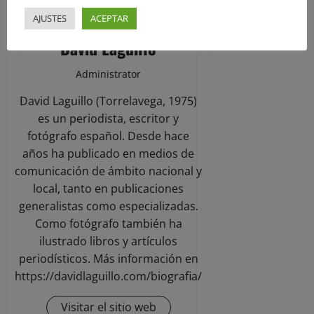
AJUSTES
ACEPTAR
David Laguillo
Administrator
David Laguillo (Torrelavega, 1975)
es un periodista, escritor y
fotógrafo español. Desde hace
años ha publicado en medios de
comunicación de ámbito nacional y
local, tanto en publicaciones
generalistas como especializadas.
Como fotógrafo también ha
ilustrado libros y artículos
periodísticos. Más información en
https://davidlaguillo.com/biografia/
Visitar el sitio web