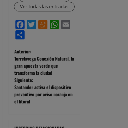
Ver todas las entradas
Facebook
Twitter
Meneame
WhatsApp
Email
Compartir
N
Anterior:
Torrelavega Conexión Natural, la
a
gran apuesta verde que
transforma la ciudad
v
Siguiente:
e
Santander activa el dispositivo
preventivo por aviso naranja en
g
el litoral
a
c