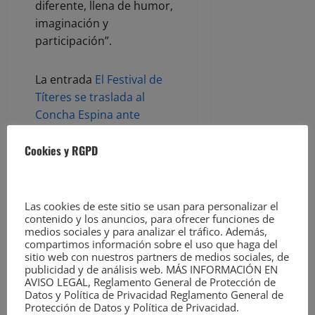
diferente, llena de humor,
imaginación y
participación”.
La entrada
El Festival de
Títeres se traslada al
Concha Espina ante
amenaza de lluvia
aparece
Cookies y RGPD
primero en
Noticias de
Torrelavega en
EsTorrelavega.com
.
Las cookies de este sitio se usan para personalizar el
ACERCA DEL AUTOR
contenido y los anuncios, para ofrecer funciones de
medios sociales y para analizar el tráfico. Además,
compartimos información sobre el uso que haga del
sitio web con nuestros partners de medios sociales, de
publicidad y de análisis web. MÁS INFORMACIÓN EN
AVISO LEGAL, Reglamento General de Protección de
Datos y Política de Privacidad Reglamento General de
Protección de Datos y Política de Privacidad.