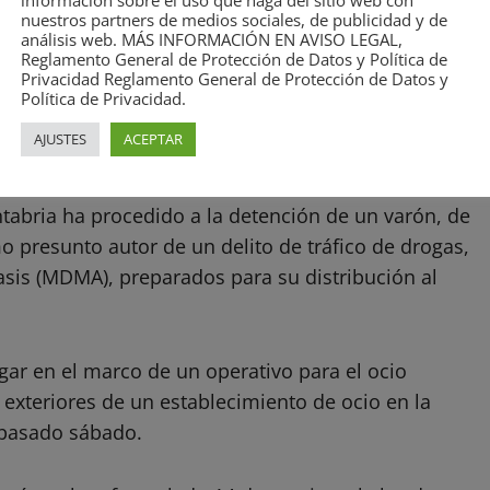
información sobre el uso que haga del sitio web con
nuestros partners de medios sociales, de publicidad y de
análisis web. MÁS INFORMACIÓN EN AVISO LEGAL,
Reglamento General de Protección de Datos y Política de
Privacidad Reglamento General de Protección de Datos y
no un arma blanca y artificios
Política de Privacidad.
AJUSTES
ACEPTAR
ntabria ha procedido a la detención de un varón, de
 presunto autor de un delito de tráfico de drogas,
tasis (MDMA), preparados para su distribución al
ugar en el marco de un operativo para el ocio
exteriores de un establecimiento de ocio en la
 pasado sábado.