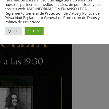
información sobre el uso que haga del sitio web con
nuestros partners de medios sociales, de publicidad y de
análisis web. MÁS INFORMACIÓN EN AVISO LEGAL,
Reglamento General de Protección de Datos y Política de
Privacidad Reglamento General de Protección de Datos y
Política de Privacidad.
AJUSTES
ACEPTAR