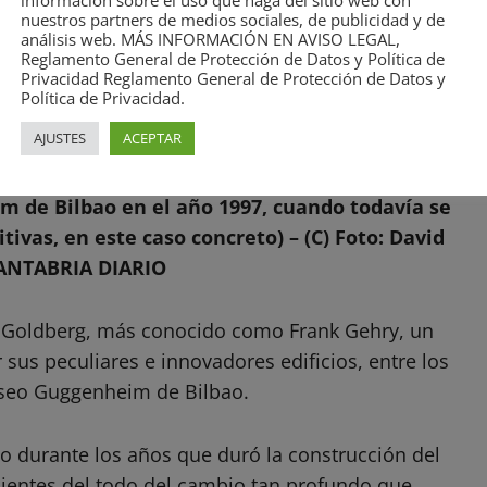
información sobre el uso que haga del sitio web con
nuestros partners de medios sociales, de publicidad y de
análisis web. MÁS INFORMACIÓN EN AVISO LEGAL,
Reglamento General de Protección de Datos y Política de
Privacidad Reglamento General de Protección de Datos y
Política de Privacidad.
AJUSTES
ACEPTAR
 de Bilbao en el año 1997, cuando todavía se
tivas, en este caso concreto) – (C) Foto: David
CANTABRIA DIARIO
n Goldberg, más conocido como Frank Gehry, un
sus peculiares e innovadores edificios, entre los
seo Guggenheim de Bilbao.
 durante los años que duró la construcción del
ientes del todo del cambio tan profundo que