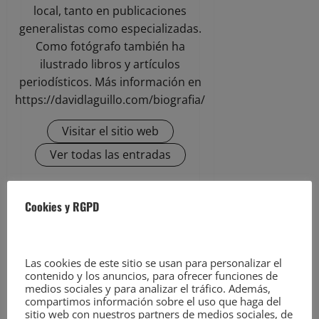
local, tanto en publicaciones
generalistas como especializadas.
Como fotógrafo también ha
ilustrado libros y artículos
periodísticos. Más información en
https://davidlaguillo.com/biografia/
Visitar el sitio web
Ver todas las entradas
Facebook
Twitter
Meneame
WhatsApp
Email
Cookies y RGPD
Compartir
Las cookies de este sitio se usan para personalizar el
N
Anterior:
contenido y los anuncios, para ofrecer funciones de
Cantabria estará la tarde del
medios sociales y para analizar el tráfico. Además,
a
martes y el miércoles en aviso
compartimos información sobre el uso que haga del
sitio web con nuestros partners de medios sociales, de