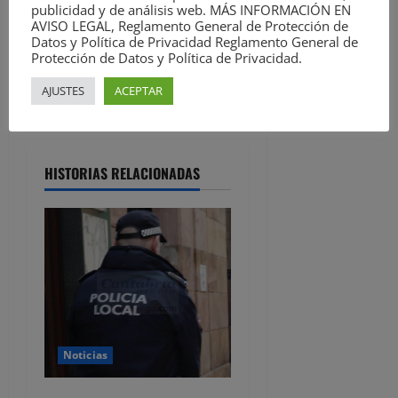
naranja por costeros
v
publicidad y de análisis web. MÁS INFORMACIÓN EN
Siguiente:
AVISO LEGAL, Reglamento General de Protección de
Datos y Política de Privacidad Reglamento General de
e
Se amplían los fenómenos
Protección de Datos y Política de Privacidad.
costeros adversos hasta el
g
jueves
AJUSTES
ACEPTAR
a
c
HISTORIAS RELACIONADAS
i
ó
n
d
e
Noticias
e