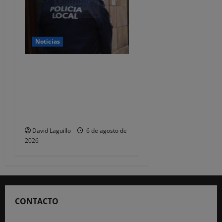
Noticias
CSIF alerta de que la falta
de policías locales «puede
comprometer la seguridad»
de las Fiestas de
Torrelavega
David Laguillo
6 de agosto de
2026
CONTACTO