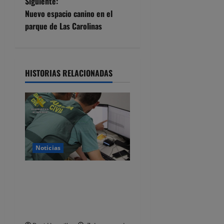
e
Siguiente:
Nuevo espacio canino en el
g
parque de Las Carolinas
a
c
HISTORIAS RELACIONADAS
i
ó
n
d
Noticias
e
Detenido por estafar con un
alquiler en Castro Urdiales,
e
se quedaba con las fianzas y
n
dejaba de responder