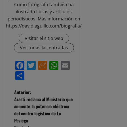
Como fotógrafo también ha
ilustrado libros y artículos
periodísticos. Más información en
https://davidlaguillo.com/biografia/
Visitar el sitio web
Ver todas las entradas
Facebook
Twitter
Meneame
WhatsApp
Email
Compartir
N
Anterior:
Arasti reclama al Ministerio que
a
aumente la potencia eléctrica
del centro logístico de La
v
Pasiega