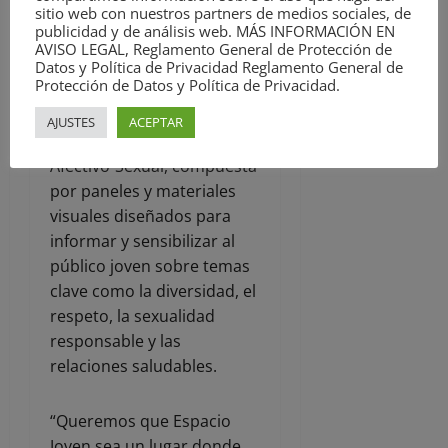
sitio web con nuestros partners de medios sociales, de
además que, a partir del 15
publicidad y de análisis web. MÁS INFORMACIÓN EN
de diciembre, esta
AVISO LEGAL, Reglamento General de Protección de
exposición compartirá
Datos y Política de Privacidad Reglamento General de
Protección de Datos y Política de Privacidad.
espacio con una muestra
itinerante de la asociación
AJUSTES
ACEPTAR
ACCAS sobre Educación
Afectivo-Sexual, compuesta
por paneles y materiales
visuales diseñados para
informar y sensibilizar al
público joven sobre temas
clave como la diversidad, el
respeto, la sexualidad
responsable y las
relaciones saludables.
“Queremos que Espacio
Joven sea un lugar donde