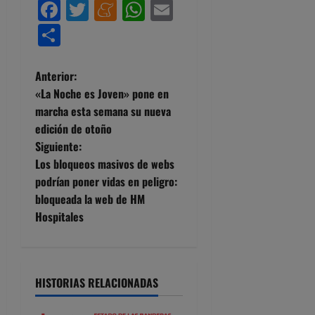
Facebook
Twitter
Meneame
WhatsApp
Email
Compartir
N
Anterior:
«La Noche es Joven» pone en
a
marcha esta semana su nueva
edición de otoño
v
Siguiente:
e
Los bloqueos masivos de webs
podrían poner vidas en peligro:
g
bloqueada la web de HM
Hospitales
a
c
i
HISTORIAS RELACIONADAS