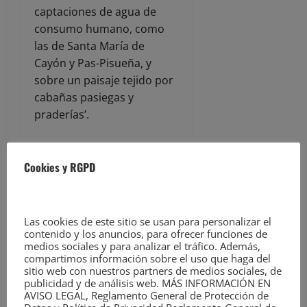
captaciones de agua de
consumo humano, como
las de Santa María de
Cayón y Pas-Pisueña, y
sobre un paisaje tejido por
cabañas pasiegas y
praderías’.
Su instalación ‘alteraría la
Cookies y RGPD
percepción visual de los
valles y expondría decenas
de cabañas a niveles
elevados de ruido,
Las cookies de este sitio se usan para personalizar el
contenido y los anuncios, para ofrecer funciones de
quebrando el equilibrio
medios sociales y para analizar el tráfico. Además,
entre la vida rural y el
compartimos información sobre el uso que haga del
sitio web con nuestros partners de medios sociales, de
paisaje que la sostiene’.
publicidad y de análisis web. MÁS INFORMACIÓN EN
AVISO LEGAL, Reglamento General de Protección de