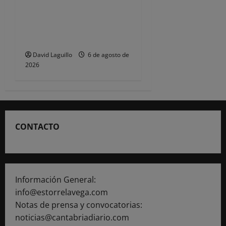
de policías locales «puede
comprometer la seguridad»
de las Fiestas de
Torrelavega
David Laguillo
6 de agosto de
2026
CONTACTO
Información General:
info@estorrelavega.com
Notas de prensa y convocatorias:
noticias@cantabriadiario.com