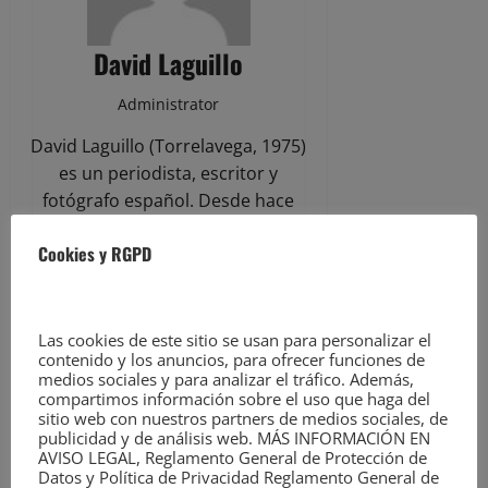
David Laguillo
Administrator
David Laguillo (Torrelavega, 1975)
es un periodista, escritor y
fotógrafo español. Desde hace
años ha publicado en medios de
Cookies y RGPD
comunicación de ámbito nacional y
local, tanto en publicaciones
generalistas como especializadas.
Como fotógrafo también ha
Las cookies de este sitio se usan para personalizar el
contenido y los anuncios, para ofrecer funciones de
ilustrado libros y artículos
medios sociales y para analizar el tráfico. Además,
periodísticos. Más información en
compartimos información sobre el uso que haga del
https://davidlaguillo.com/biografia/
sitio web con nuestros partners de medios sociales, de
publicidad y de análisis web. MÁS INFORMACIÓN EN
AVISO LEGAL, Reglamento General de Protección de
Visitar el sitio web
Datos y Política de Privacidad Reglamento General de