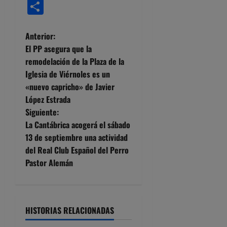
Compartir
N
Anterior:
El PP asegura que la
a
remodelación de la Plaza de la
Iglesia de Viérnoles es un
v
«nuevo capricho» de Javier
e
López Estrada
Siguiente:
g
La Cantábrica acogerá el sábado
13 de septiembre una actividad
a
del Real Club Español del Perro
c
Pastor Alemán
i
ó
HISTORIAS RELACIONADAS