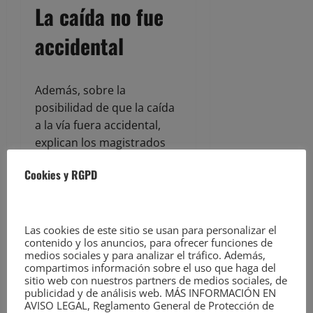
La caída no fue
accidental
Además, sobre la
posibilidad de que la caída
a la vía fuera accidental,
explican los magistrados
que del informe forense se
Cookies y RGPD
desprende que existía una
“marca por impacto del
cuerpo con tirafondo del
raíl, lo que objetiva haber
Las cookies de este sitio se usan para personalizar el
contenido y los anuncios, para ofrecer funciones de
sufrido un impacto con
medios sociales y para analizar el tráfico. Además,
fuerza y direccionalidad”.
compartimos información sobre el uso que haga del
sitio web con nuestros partners de medios sociales, de
publicidad y de análisis web. MÁS INFORMACIÓN EN
Entiende, por tanto, el
AVISO LEGAL, Reglamento General de Protección de