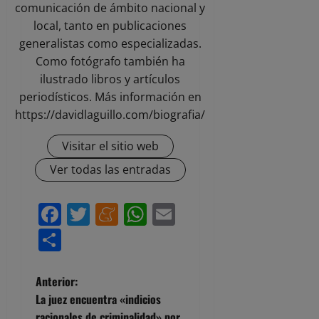
comunicación de ámbito nacional y
local, tanto en publicaciones
generalistas como especializadas.
Como fotógrafo también ha
ilustrado libros y artículos
periodísticos. Más información en
https://davidlaguillo.com/biografia/
Visitar el sitio web
Ver todas las entradas
Facebook
Twitter
Meneame
WhatsApp
Email
Compartir
N
Anterior:
La juez encuentra «indicios
a
racionales de criminalidad» por