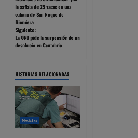
la asfixia de 25 vacas en una
v
cabaña de San Roque de
e
Riomiera
Siguiente:
g
La ONU pide la suspensión de un
desahucio en Cantabria
a
c
i
HISTORIAS RELACIONADAS
ó
n
d
Noticias
e
Detenido por estafar con un