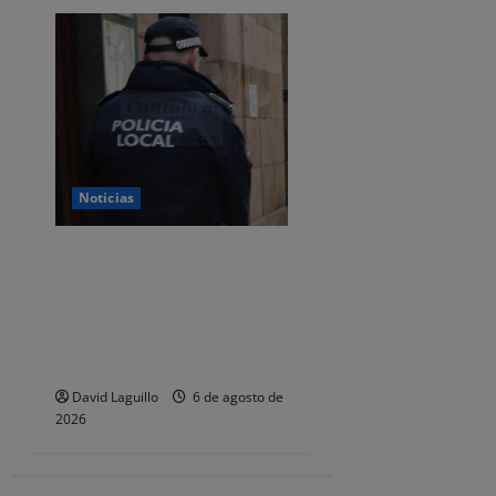
Noticias
CSIF alerta de que la falta
de policías locales «puede
comprometer la seguridad»
de las Fiestas de
Torrelavega
David Laguillo
6 de agosto de
2026