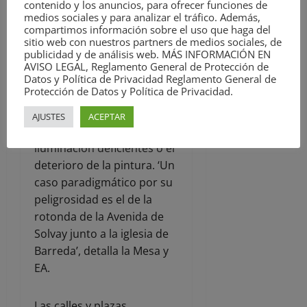
contenido y los anuncios, para ofrecer funciones de
La inseguridad también se
medios sociales y para analizar el tráfico. Además,
traslada a los pasos de
compartimos información sobre el uso que haga del
sitio web con nuestros partners de medios sociales, de
peatones, donde se han
publicidad y de análisis web. MÁS INFORMACIÓN EN
registrado atropellos
AVISO LEGAL, Reglamento General de Protección de
Datos y Política de Privacidad Reglamento General de
(incluido un fallecimiento
Protección de Datos y Política de Privacidad.
este mismo año), debido a
problemas como la escasa
AJUSTES
ACEPTAR
visibilidad, señalización e
iluminación deficientes o el
deterioro de la pintura. ‘Un
caso paradigmático por su
peligrosidad es el de la
rotonda de la Avenida de
Solvay junto a la iglesia de
Barreda’, detalla la Mesa y
EA.
Las calles y plazas