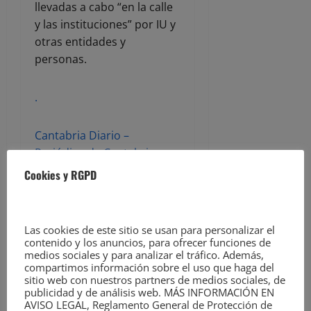
llevadas a cabo “en la calle
y las instituciones” por IU y
otras entidades y
personas.
.
Cantabria Diario –
Periódico de Cantabria,
Diario de Cantabria,
Cookies y RGPD
noticias de Cantabria
ACERCA DEL AUTOR
Las cookies de este sitio se usan para personalizar el
contenido y los anuncios, para ofrecer funciones de
medios sociales y para analizar el tráfico. Además,
compartimos información sobre el uso que haga del
sitio web con nuestros partners de medios sociales, de
publicidad y de análisis web. MÁS INFORMACIÓN EN
AVISO LEGAL, Reglamento General de Protección de