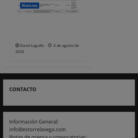
Noticias
Torrelavega licita en 218.707
euros el alumbrado
ornamental de Navidad
David Laguillo
6 de agosto de
2026
CONTACTO
Información General:
info@estorrelavega.com
Notas de prensa y convocatorias: