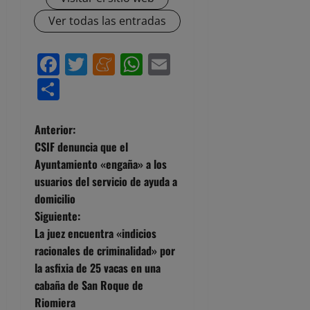
Ver todas las entradas
Facebook
Twitter
Meneame
WhatsApp
Email
Compartir
N
Anterior:
CSIF denuncia que el
a
Ayuntamiento «engaña» a los
usuarios del servicio de ayuda a
v
domicilio
e
Siguiente:
La juez encuentra «indicios
g
racionales de criminalidad» por
la asfixia de 25 vacas en una
a
cabaña de San Roque de
c
Riomiera