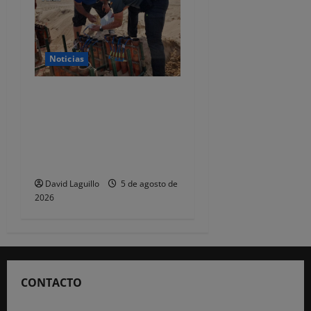
Noticias
La Guardia Civil de
Cantabria inspecciona el
uso seguro de pirotecnia en
eventos y fiestas durante el
verano
David Laguillo
5 de agosto de
2026
CONTACTO