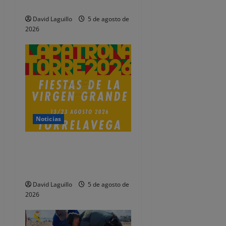
n
Fiestas de Tanos
t
David Laguillo
5 de agosto de
2026
r
a
d
a
Noticias
s
Presentado el programa de
las Fiestas de la Virgen
Grande 2026
David Laguillo
5 de agosto de
2026