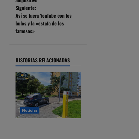
adquisitivo
e
Siguiente:
Así se lucra YouTube con los
g
bulos y la «estafa de los
famosos»
a
c
i
HISTORIAS RELACIONADAS
ó
n
d
Noticias
e
e
Detenidos dos jóvenes por
altercados diferentes en las