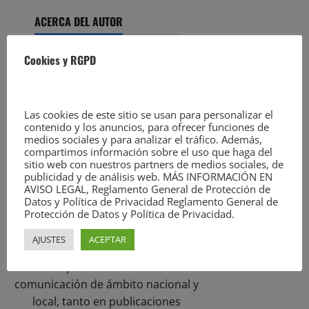
ACERCA DEL AUTOR
Cookies y RGPD
Las cookies de este sitio se usan para personalizar el
contenido y los anuncios, para ofrecer funciones de
medios sociales y para analizar el tráfico. Además,
compartimos información sobre el uso que haga del
David Laguillo
sitio web con nuestros partners de medios sociales, de
publicidad y de análisis web. MÁS INFORMACIÓN EN
AVISO LEGAL, Reglamento General de Protección de
Administrator
Datos y Política de Privacidad Reglamento General de
Protección de Datos y Política de Privacidad.
David Laguillo (Torrelavega, 1975)
es un periodista, escritor y
AJUSTES
ACEPTAR
fotógrafo español. Desde hace
años ha publicado en medios de
comunicación de ámbito nacional y
local, tanto en publicaciones