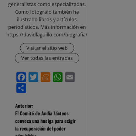
generalistas como especializadas.
Como fotógrafo también ha
ilustrado libros y artículos
periodísticos. Más información en
https://davidlaguillo.com/biografia/
Visitar el sitio web
Ver todas las entradas
Facebook
Twitter
Meneame
WhatsApp
Email
Compartir
N
Anterior:
El Comité de Andía Lácteos
a
convoca una huelga para exigir
la recuperación del poder
v