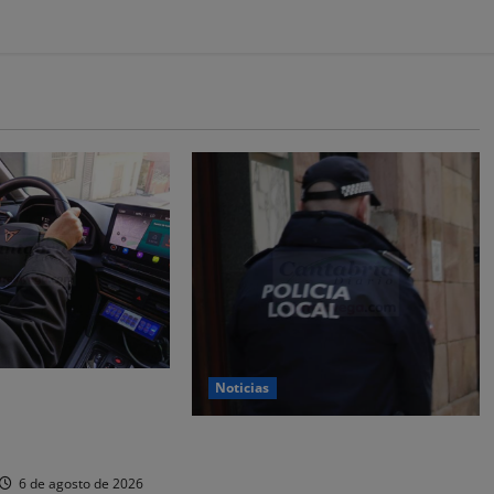
Noticias
 y nueve
or estafar un total
CSIF alerta de que la falta de
os
policías locales «puede
6 de agosto de 2026