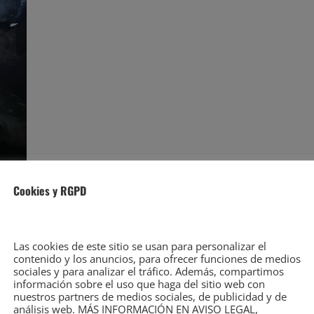
onistas extraviados en Castro Valnera
Cookies y RGPD
tabria rescató ilesos anoche a tres jóvenes
Las cookies de este sitio se usan para personalizar el
contenido y los anuncios, para ofrecer funciones de medios
sociales y para analizar el tráfico. Además, compartimos
an extraviado en la montaña de Castro Valnera, en
información sobre el uso que haga del sitio web con
nuestros partners de medios sociales, de publicidad y de
rnoctar, pero se vieron afectados por un incendio
análisis web. MÁS INFORMACIÓN EN AVISO LEGAL,