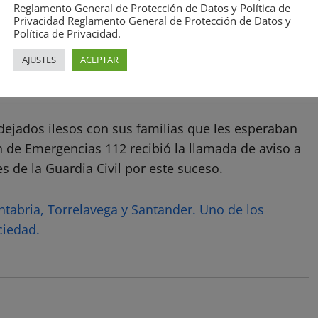
la noche y la peligrosidad del camino.
Reglamento General de Protección de Datos y Política de
Privacidad Reglamento General de Protección de Datos y
Política de Privacidad.
tro Urdiales, fueron guiados por los rescatadores
AJUSTES
ACEPTAR
e que se prolongó unas diez horas, debido a la falta
 además del humo producido por el incendio.
dejados ilesos con sus familias que les esperaban
ón de Emergencias 112 recibió la llamada de aviso a
s de la Guardia Civil por este suceso.
antabria, Torrelavega y Santander. Uno de los
ciedad.