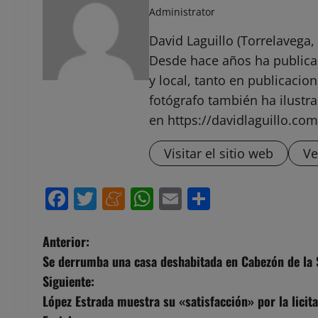
Administrator
David Laguillo (Torrelavega, 
Desde hace años ha public
y local, tanto en publicaci
fotógrafo también ha ilustra
en https://davidlaguillo.com
Visitar el sitio web
Ve
Facebook
Twitter
Meneame
WhatsApp
Email
Compartir
N
Anterior:
Se derrumba una casa deshabitada en Cabezón de la 
a
Siguiente:
v
López Estrada muestra su «satisfacción» por la licit