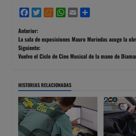
Facebook
Twitter
Meneame
WhatsApp
Email
Compartir
N
Anterior:
La sala de exposiciones Mauro Muriedas acoge la ob
a
Siguiente:
v
Vuelve el Ciclo de Cine Musical de la mano de Diama
e
g
HISTORIAS RELACIONADAS
a
c
i
ó