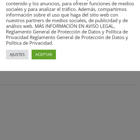
contenido y los anuncios, para ofrecer funciones de medios
sociales y para analizar el tráfico. Además, compartimos
información sobre el uso que haga del sitio web con
e Cantabria se considera ‘vivienda digna’ aquella
nuestros partners de medios sociales, de publicidad y de
 y si tiene voluntad de solucionar el problema de
análisis web. MÁS INFORMACIÓN EN AVISO LEGAL,
Reglamento General de Protección de Datos y Política de
da Garcilaso de Torrelavega.
Privacidad Reglamento General de Protección de Datos y
Política de Privacidad.
ma del edificio apuntalado por las obras del ICASS
AJUSTES
ACEPTAR
en EsTorrelavega.com
.