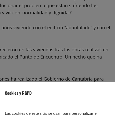
olucionar el problema que están sufriendo los
vivir con ‘normalidad y dignidad’.
 años viviendo con el edificio “apuntalado” y con el
ecieron en las viviendas tras las obras realizas en
 ubicado el Punto de Encuentro. Un hecho que ha
iones ha realizado el Gobierno de Cantabria para
iendas sitas en la calle Coro Ronda Garcilaso, en
Cookies y RGPD
Encuentro dependiente del ICASS, que soluciones
ir con normalidad en sus viviendas y si ha llegado a
ra solucionar los desperfectos que sufren las
Las cookies de este sitio se usan para personalizar el