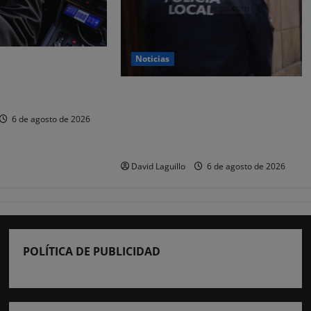
Noticias
 y nueve
or estafar un total
CSIF alerta de que la falta de
os
policías locales «puede
6 de agosto de 2026
comprometer la seguridad» de las
Fiestas de Torrelavega
David Laguillo
6 de agosto de 2026
POLÍTICA DE PUBLICIDAD