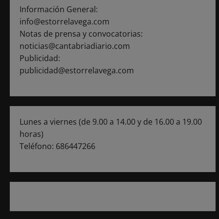
s
Información General:
info@estorrelavega.com
Notas de prensa y convocatorias:
noticias@cantabriadiario.com
Publicidad:
publicidad@estorrelavega.com
Lunes a viernes (de 9.00 a 14.00 y de 16.00 a 19.00
horas)
Teléfono: 686447266