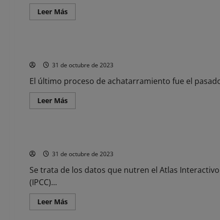
obra
Leer
Leer Más
de
más
Antonio
acerca
Noticias
Moro
de
Aviso
naranja
La Guardia Civil de Cantabria ha destruido este año casi 3.
por
costeros
31 de octubre de 2023
en
el
litoral
El último proceso de achatarramiento fue el pasado
y
amarillo
Leer
Leer Más
por
más
viento
acerca
Noticias
en
de
toda
La
Cantabria
Guardia
El IFCA y DIGITAL.CSIC publican en abierto una colección de
Civil
de
31 de octubre de 2023
Cantabria
ha
destruido
Se trata de los datos que nutren el Atlas Interact
este
(IPCC)...
año
casi
3.000
Leer
Leer Más
armas
más
de
acerca
fuego,