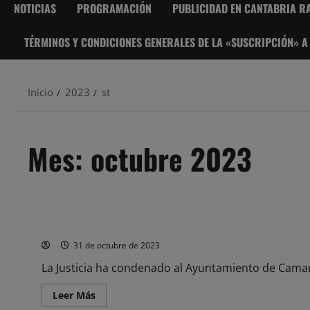
NOTICIAS
PROGRAMACIÓN
PUBLICIDAD EN CANTABRIA RA
TÉRMINOS Y CONDICIONES GENERALES DE LA «SUSCRIPCIÓN» A
Inicio
2023
st
Mes:
octubre 2023
Noticias
La Justicia condena al Ayuntamiento de Camargo por vulnerar
31 de octubre de 2023
La Justicia ha condenado al Ayuntamiento de Camargo
Leer
Leer Más
más