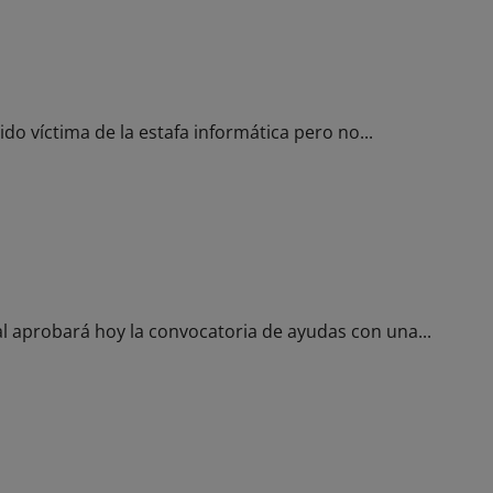
 a una clienta que fue víctima de phishing
ido víctima de la estafa informática pero no...
en un hijo en 2023
 aprobará hoy la convocatoria de ayudas con una...
ales a los comerciantes afectados por las obras en Julián