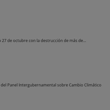
000 armas de fuego, blancas y prohibidas
 27 de octubre con la destrucción de más de...
 datos sobre el cambio climático
ivo del Panel Intergubernamental sobre Cambio Climático