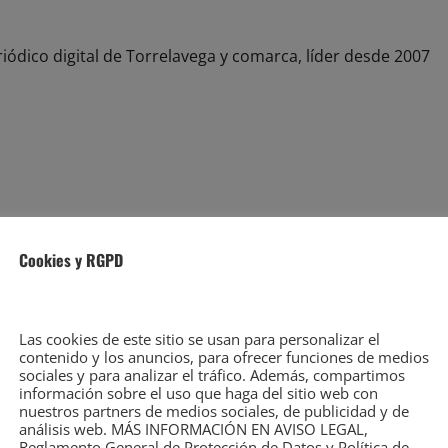
iódico digital de Torrelavega y comarca, líder desde 2007
sicales
Cookies y RGPD
iódico digital de Torrelavega y comarca, líder desde 2007
Las cookies de este sitio se usan para personalizar el
contenido y los anuncios, para ofrecer funciones de medios
sociales y para analizar el tráfico. Además, compartimos
información sobre el uso que haga del sitio web con
o por las obras del ICASS
nuestros partners de medios sociales, de publicidad y de
análisis web. MÁS INFORMACIÓN EN AVISO LEGAL,
Reglamento General de Protección de Datos y Política de