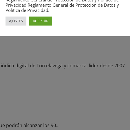
Privacidad Reglamento General de Protección de Datos y
iódico digital de Torrelavega y comarca, líder desde 2007
Política de Privacidad.
AJUSTES
ACEPTAR
ntonio Moro
iódico digital de Torrelavega y comarca, líder desde 2007
to en toda Cantabria
ue podrán alcanzar los 90...