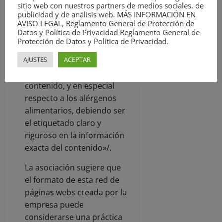
sitio web con nuestros partners de medios sociales, de
composición, cantidad,
publicidad y de análisis web. MÁS INFORMACIÓN EN
duración, origen o
AVISO LEGAL, Reglamento General de Protección de
Datos y Política de Privacidad Reglamento General de
procedencia y modo de
Protección de Datos y Política de Privacidad.
fabricación o de obtención.
AJUSTES
ACEPTAR
b) Prohibiendo
ambigüedades sobre su
contenido, y en especial
respecto a los alérgenos
alimentarios, debiendo ser
el etiquetado claro y
riguroso en la información
exacta del contenido»/.
La asociación sugiere que
el formato de esta red de
páginas webs creada por la
empresa puede
considerarse una práctica