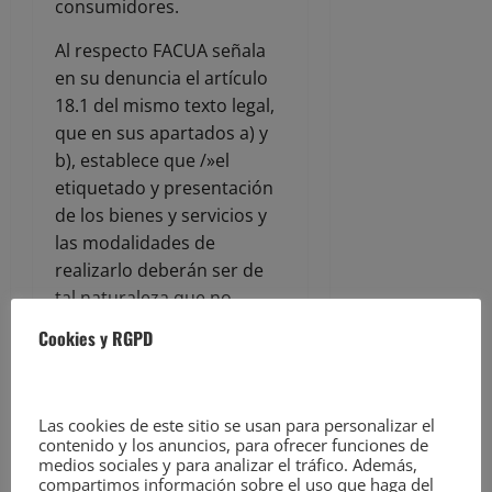
consumidores.
Al respecto FACUA señala
en su denuncia el artículo
18.1 del mismo texto legal,
que en sus apartados a) y
b), establece que /»el
etiquetado y presentación
de los bienes y servicios y
las modalidades de
realizarlo deberán ser de
tal naturaleza que no
induzca a error al
Cookies y RGPD
consumidor y usuario,
especialmente: a) Sobre las
características del bien o
Las cookies de este sitio se usan para personalizar el
servicio y, en particular,
contenido y los anuncios, para ofrecer funciones de
sobre su naturaleza,
medios sociales y para analizar el tráfico. Además,
compartimos información sobre el uso que haga del
identidad, cualidades,