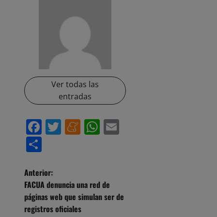
Ver todas las
entradas
Facebook
Twitter
Meneame
WhatsApp
Email
Compartir
N
Anterior:
FACUA denuncia una red de
a
páginas web que simulan ser de
registros oficiales
v