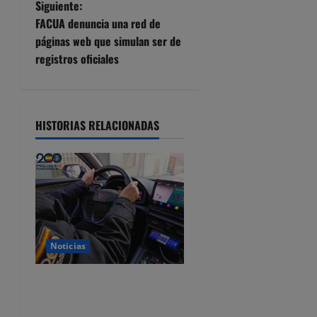
Siguiente:
e
FACUA denuncia una red de
páginas web que simulan ser de
g
registros oficiales
a
c
HISTORIAS RELACIONADAS
i
ó
n
d
Noticias
e
Dos detenidos y nueve
e
investigados por estafar un