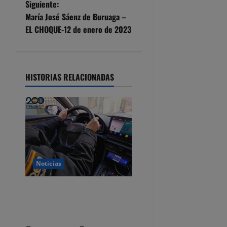
Siguiente:
e
María José Sáenz de Buruaga –
EL CHOQUE-12 de enero de 2023
g
a
HISTORIAS RELACIONADAS
c
i
ó
n
d
Noticias
e
Dos detenidos y nueve
investigados por estafar un
e
total de 92.395 euros