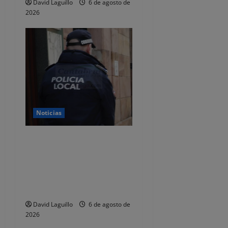
n
David Laguillo
6 de agosto de
2026
t
r
a
d
a
Noticias
s
CSIF alerta de que la falta
de policías locales «puede
comprometer la seguridad»
de las Fiestas de
Torrelavega
David Laguillo
6 de agosto de
2026