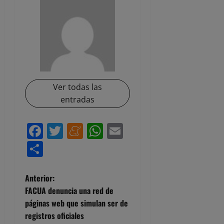
Ver todas las
entradas
Facebook
Twitter
Meneame
WhatsApp
Email
Compartir
N
Anterior:
FACUA denuncia una red de
a
páginas web que simulan ser de
registros oficiales
v