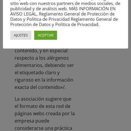
sitio web con nuestros partners de medios sociales, de
composición, cantidad,
publicidad y de análisis web. MÁS INFORMACIÓN EN
duración, origen o
AVISO LEGAL, Reglamento General de Protección de
Datos y Política de Privacidad Reglamento General de
procedencia y modo de
Protección de Datos y Política de Privacidad.
fabricación o de obtención.
AJUSTES
ACEPTAR
b) Prohibiendo
ambigüedades sobre su
contenido, y en especial
respecto a los alérgenos
alimentarios, debiendo ser
el etiquetado claro y
riguroso en la información
exacta del contenido»/.
La asociación sugiere que
el formato de esta red de
páginas webs creada por la
empresa puede
considerarse una práctica