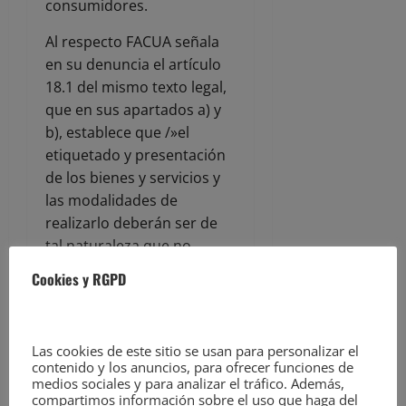
consumidores.
Al respecto FACUA señala
en su denuncia el artículo
18.1 del mismo texto legal,
que en sus apartados a) y
b), establece que /»el
etiquetado y presentación
de los bienes y servicios y
las modalidades de
realizarlo deberán ser de
tal naturaleza que no
induzca a error al
Cookies y RGPD
consumidor y usuario,
especialmente: a) Sobre las
características del bien o
Las cookies de este sitio se usan para personalizar el
servicio y, en particular,
contenido y los anuncios, para ofrecer funciones de
sobre su naturaleza,
medios sociales y para analizar el tráfico. Además,
compartimos información sobre el uso que haga del
identidad, cualidades,