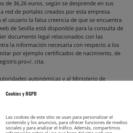
os de 36,26 euros, según se desprende en sus
a red de portales creados por esta empresa
 el usuario la falsa creencia de que se encuentra
web de Sevilla está disponible para la consulta de
ier documento legal relacionados con las
tra la información necesaria con respecto a los
itar por ejemplo certificados de nacimiento, de
istro.pro»/, cita.
 autoridades autonómicas y al Ministerio de
os y abran expediente sancionador ante la
Cookies y RGPD
derechos de los consumidores. Al respecto, la
eb donde se muestra una nota indicando que los
porcionados por un organismo oficial./ «Somos un
Las cookies de este sitio se usan para personalizar el
icados oficiales. Trabajamos con total
contenido y los anuncios, para ofrecer funciones de medios
sociales y para analizar el tráfico. Además, compartimos
lquier administración pública. Usted podrá realizar