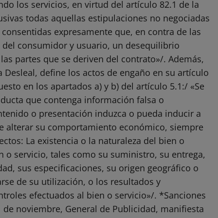
o los servicios, en virtud del artículo 82.1 de la
usivas todas aquellas estipulaciones no negociadas
o consentidas expresamente que, en contra de las
o del consumidor y usuario, un desequilibrio
las partes que se deriven del contrato»/. Además,
 Desleal, define los actos de engaño en su artículo
sto en los apartados a) y b) del artículo 5.1:/ «Se
nducta que contenga información falsa o
ntenido o presentación induzca o pueda inducir a
e de alterar su comportamiento económico, siempre
ctos: La existencia o la naturaleza del bien o
ien o servicio, tales como su suministro, su entrega,
idad, sus especificaciones, su origen geográfico o
se de su utilización, o los resultados y
ntroles efectuados al bien o servicio»/. *Sanciones
1 de noviembre, General de Publicidad, manifiesta