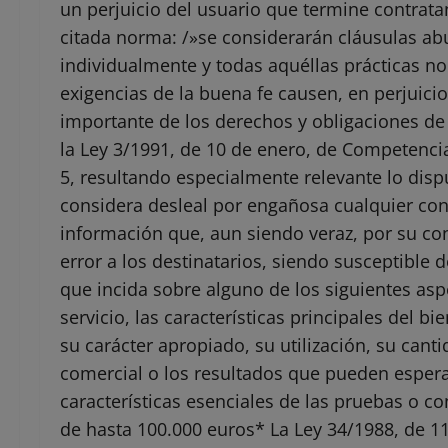
un perjuicio del usuario que termine contratand
citada norma: /»se considerarán cláusulas ab
individualmente y todas aquéllas prácticas n
exigencias de la buena fe causen, en perjuici
importante de los derechos y obligaciones de 
la Ley 3/1991, de 10 de enero, de Competencia
5, resultando especialmente relevante lo dispue
considera desleal por engañosa cualquier co
información que, aun siendo veraz, por su co
error a los destinatarios, siendo susceptibl
que incida sobre alguno de los siguientes aspe
servicio, las características principales del b
su carácter apropiado, su utilización, su cant
comercial o los resultados que pueden esperar
características esenciales de las pruebas o co
de hasta 100.000 euros* La Ley 34/1988, de 1