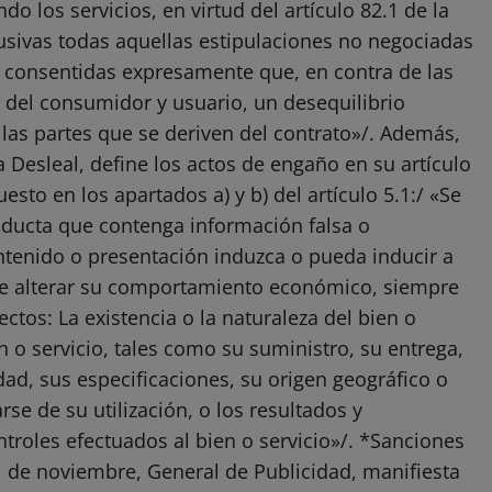
o los servicios, en virtud del artículo 82.1 de la
usivas todas aquellas estipulaciones no negociadas
o consentidas expresamente que, en contra de las
o del consumidor y usuario, un desequilibrio
las partes que se deriven del contrato»/. Además,
 Desleal, define los actos de engaño en su artículo
sto en los apartados a) y b) del artículo 5.1:/ «Se
nducta que contenga información falsa o
ntenido o presentación induzca o pueda inducir a
e de alterar su comportamiento económico, siempre
ctos: La existencia o la naturaleza del bien o
ien o servicio, tales como su suministro, su entrega,
idad, sus especificaciones, su origen geográfico o
se de su utilización, o los resultados y
ntroles efectuados al bien o servicio»/. *Sanciones
1 de noviembre, General de Publicidad, manifiesta