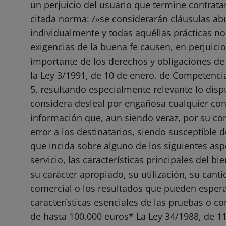
un perjuicio del usuario que termine contratand
citada norma: /»se considerarán cláusulas ab
individualmente y todas aquéllas prácticas n
exigencias de la buena fe causen, en perjuici
importante de los derechos y obligaciones de 
la Ley 3/1991, de 10 de enero, de Competencia
5, resultando especialmente relevante lo dispue
considera desleal por engañosa cualquier co
información que, aun siendo veraz, por su co
error a los destinatarios, siendo susceptibl
que incida sobre alguno de los siguientes aspe
servicio, las características principales del b
su carácter apropiado, su utilización, su cant
comercial o los resultados que pueden esperar
características esenciales de las pruebas o co
de hasta 100.000 euros* La Ley 34/1988, de 1