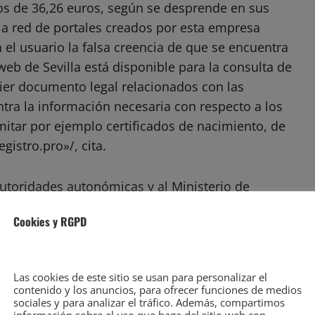
os de 36,26 euros, según se desprende en sus
a red de portales creados por esta empresa
 el usuario la falsa creencia de que se encuentra
web de Sevilla está disponible para la consulta de
ier documento legal relacionados con las
tra la información necesaria con respecto a los
itar por ejemplo certificados de nacimiento, de
istro.pro»/, cita.
 autoridades autonómicas y al Ministerio de
os y abran expediente sancionador ante la
Cookies y RGPD
derechos de los consumidores. Al respecto, la
eb donde se muestra una nota indicando que los
porcionados por un organismo oficial./ «Somos un
Las cookies de este sitio se usan para personalizar el
icados oficiales. Trabajamos con total
contenido y los anuncios, para ofrecer funciones de medios
sociales y para analizar el tráfico. Además, compartimos
lquier administración pública. Usted podrá realizar