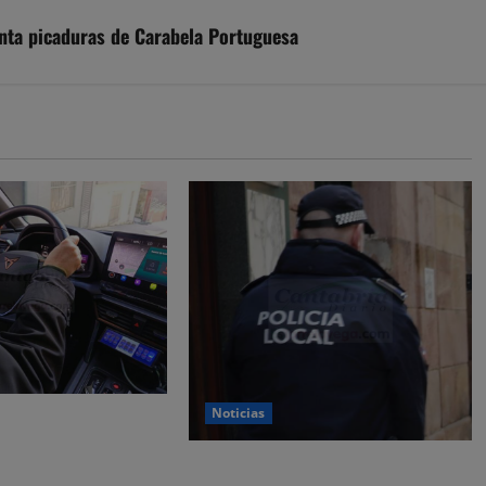
nta picaduras de Carabela Portuguesa
Noticias
 y nueve
or estafar un total
CSIF alerta de que la falta de
os