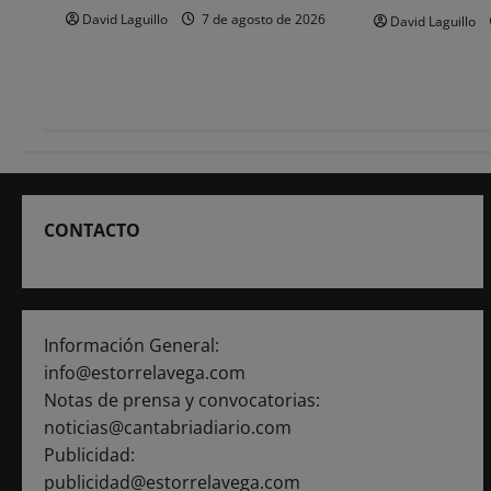
e
David Laguillo
7 de agosto de 2026
David Laguillo
n
t
r
a
d
CONTACTO
a
s
Información General:
info@estorrelavega.com
Notas de prensa y convocatorias:
noticias@cantabriadiario.com
Publicidad:
publicidad@estorrelavega.com