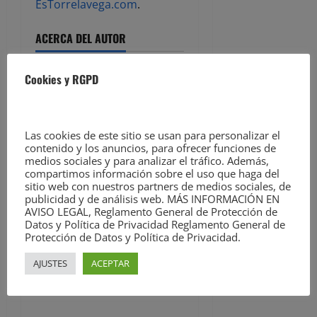
EsTorrelavega.com
.
ACERCA DEL AUTOR
Cookies y RGPD
Las cookies de este sitio se usan para personalizar el
contenido y los anuncios, para ofrecer funciones de
medios sociales y para analizar el tráfico. Además,
compartimos información sobre el uso que haga del
sitio web con nuestros partners de medios sociales, de
Ver todas las
publicidad y de análisis web. MÁS INFORMACIÓN EN
entradas
AVISO LEGAL, Reglamento General de Protección de
Datos y Política de Privacidad Reglamento General de
Protección de Datos y Política de Privacidad.
Facebook
Twitter
Meneame
WhatsApp
Email
AJUSTES
ACEPTAR
Compartir