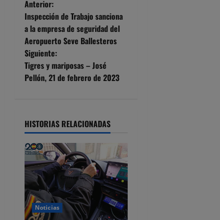
N
Anterior:
Inspección de Trabajo sanciona
a
a la empresa de seguridad del
Aeropuerto Seve Ballesteros
v
Siguiente:
e
Tigres y mariposas – José
Pellón, 21 de febrero de 2023
g
a
HISTORIAS RELACIONADAS
c
i
ó
n
d
Noticias