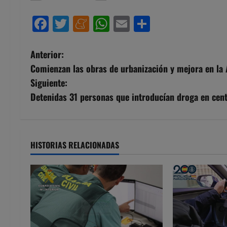
Facebook
Twitter
Meneame
WhatsApp
Email
Compartir
N
Anterior:
Comienzan las obras de urbanización y mejora en la 
a
Siguiente:
v
Detenidas 31 personas que introducían droga en cent
e
g
HISTORIAS RELACIONADAS
a
c
i