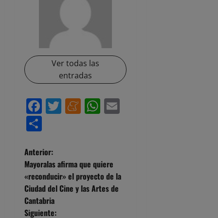
Ver todas las
entradas
Facebook
Twitter
Meneame
WhatsApp
Email
Compartir
N
Anterior:
Mayoralas afirma que quiere
a
«reconducir» el proyecto de la
Ciudad del Cine y las Artes de
v
Cantabria
e
Siguiente: