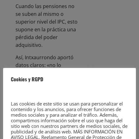
Cuando las pensiones no
se suben al mismo o
superior nivel del IPC, esto
supone en la práctica una
pérdida del poder
adquisitivo.
Así, Intxaurrondo aportó
datos claros: «no lo
hicieron en 2012, ni en
Cookies y RGPD
2013, ni en 2017», aunque
Feijóo cuestionaba los
datos y le retó a la
Las cookies de este sitio se usan para personalizar el
periodista a pedir disculpas
contenido y los anuncios, para ofrecer funciones de
públicamente si uno de los
medios sociales y para analizar el tráfico. Además,
dos estaba confundido.
compartimos información sobre el uso que haga del
sitio web con nuestros partners de medios sociales, de
publicidad y de análisis web. MÁS INFORMACIÓN EN
Feijóo, a su manera,
AVISO LEGAL, Reglamento General de Protección de