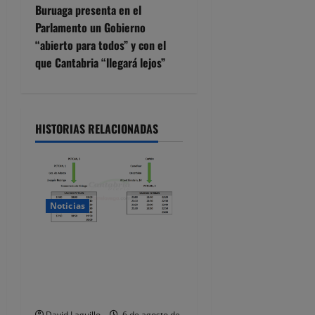
Buruaga presenta en el
g
Parlamento un Gobierno
“abierto para todos” y con el
a
que Cantabria “llegará lejos”
c
i
HISTORIAS RELACIONADAS
ó
n
d
Noticias
e
Santander recomienda
e
evitar el coche e ir a pie o
en transporte público para
n
ver el eclipse
David Laguillo
6 de agosto de