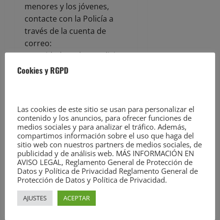
menores y los jóvenes,
contacte con la Policía a
través de la cuenta de
correo:
seguridadescolar@policia.es
.
Cookies y RGPD
La entrada
La Policía
impartió una jornada
contra el consumo de
Las cookies de este sitio se usan para personalizar el
drogas y alcohol
aparece
contenido y los anuncios, para ofrecer funciones de
primero en
Noticias de
medios sociales y para analizar el tráfico. Además,
compartimos información sobre el uso que haga del
Torrelavega en
sitio web con nuestros partners de medios sociales, de
EsTorrelavega.com
.
publicidad y de análisis web. MÁS INFORMACIÓN EN
AVISO LEGAL, Reglamento General de Protección de
Datos y Política de Privacidad Reglamento General de
ACERCA DEL AUTOR
Protección de Datos y Política de Privacidad.
AJUSTES
ACEPTAR