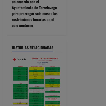
un acuerdo con el
g
Ayuntamiento de Torrelavega
para prorrogar seis meses las
a
restricciones horarias en el
c
ocio nocturno
i
ó
HISTORIAS RELACIONADAS
n
d
e
e
n