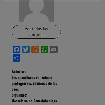
Ver todas las
entradas
Facebook
Twitter
Meneame
WhatsApp
Email
Compartir
N
Anterior:
Los apicultores de Liébana
a
protegen sus colmenas de los
osos
v
Siguiente:
e
Hostelería de Cantabria niega