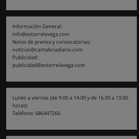
a
s
Información General:
info@estorrelavega.com
Notas de prensa y convocatorias:
noticias@cantabriadiario.com
Publicidad:
publicidad@estorrelavega.com
Lunes a viernes (de 9.00 a 14.00 y de 16.00 a 19.00
horas)
Teléfono: 686447266