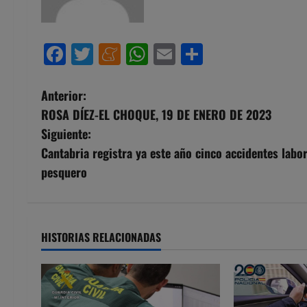
Facebook
Twitter
Meneame
WhatsApp
Email
Compartir
N
Anterior:
ROSA DÍEZ-EL CHOQUE, 19 DE ENERO DE 2023
a
Siguiente:
v
Cantabria registra ya este año cinco accidentes labor
pesquero
e
g
a
HISTORIAS RELACIONADAS
c
i