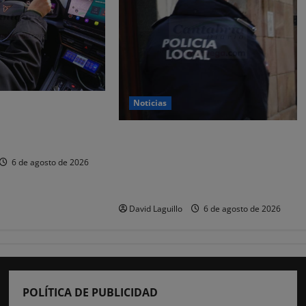
Noticias
 y nueve
or estafar un total
CSIF alerta de que la falta de
os
policías locales «puede
6 de agosto de 2026
comprometer la seguridad» de las
Fiestas de Torrelavega
David Laguillo
6 de agosto de 2026
POLÍTICA DE PUBLICIDAD