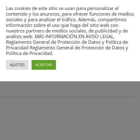
e rápidamente ha habido un acuerdo. “Se nos ha
Las cookies de este sitio se usan para personalizar el
mpo con nuestras reclamaciones. Está claro que
contenido y los anuncios, para ofrecer funciones de medios
sociales y para analizar el tráfico. Además, compartimos
e los conflictos que tenemos en la Administración de
información sobre el uso que haga del sitio web con
nuestros partners de medios sociales, de publicidad y de
análisis web. MÁS INFORMACIÓN EN AVISO LEGAL,
Reglamento General de Protección de Datos y Política de
o que la ‘dejadez’ del Ministerio de Justicia va a
Privacidad Reglamento General de Protección de Datos y
Política de Privacidad.
l que normalmente tiene la Justicia. Así, han
vistas y juicios para 2024, ahora nos vamos ya a
AJUSTES
ACEPTAR
está siendo registrado’.