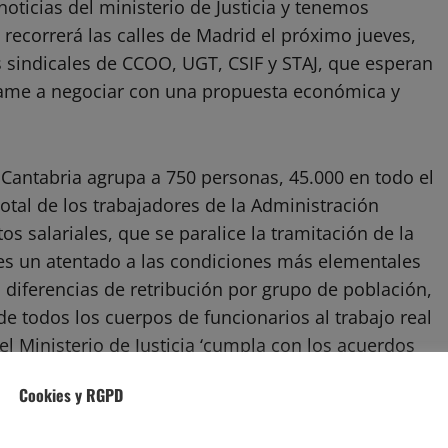
oticias del ministerio de Justicia y tenemos
recorrerá las calles de Madrid el próximo jueves,
 sindicales de CCOO, UGT, CSIF y STAJ, que esperan
 llame a negociar con una propuesta económica y
n Cantabria agrupa a 750 personas, 45.000 en todo el
total de los trabajadores de la Administración
os salariales, que se paralice la tramitación de la
 es un atentado a las condiciones más elementales
s diferencias de retribución por grupo de población,
de todos los cuerpos de funcionarios al trabajo real
 el Ministerio de Justicia ‘cumpla con los acuerdos
llo de la carrera profesional’.
Cookies y RGPD
dejar claro que su conflicto se inició el 17 de abril,