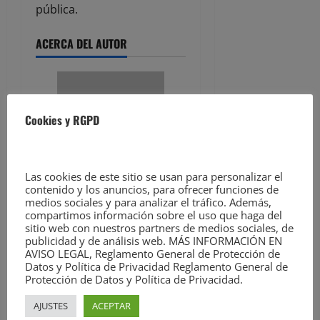
pública.
ACERCA DEL AUTOR
Cookies y RGPD
Las cookies de este sitio se usan para personalizar el
contenido y los anuncios, para ofrecer funciones de
Ver todas las
medios sociales y para analizar el tráfico. Además,
compartimos información sobre el uso que haga del
entradas
sitio web con nuestros partners de medios sociales, de
publicidad y de análisis web. MÁS INFORMACIÓN EN
AVISO LEGAL, Reglamento General de Protección de
Facebook
Twitter
Meneame
WhatsApp
Email
Datos y Política de Privacidad Reglamento General de
Protección de Datos y Política de Privacidad.
Compartir
AJUSTES
ACEPTAR