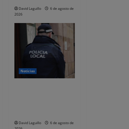
total de 92.395 euros
David Laguillo
6 de agosto de
2026
Noticias
CSIF alerta de que la falta
de policías locales «puede
comprometer la seguridad»
de las Fiestas de
Torrelavega
David Laguillo
6 de agosto de
2026