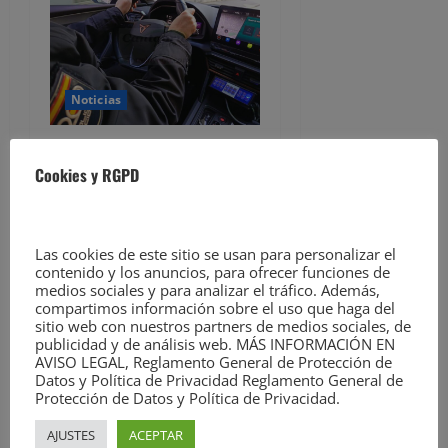
ó
n
d
Noticias
e
Dos detenidos y nueve
e
Cookies y RGPD
investigados por estafar un
total de 92.395 euros
n
David Laguillo
6 de agosto de
t
2026
Las cookies de este sitio se usan para personalizar el
contenido y los anuncios, para ofrecer funciones de
r
medios sociales y para analizar el tráfico. Además,
compartimos información sobre el uso que haga del
sitio web con nuestros partners de medios sociales, de
a
publicidad y de análisis web. MÁS INFORMACIÓN EN
AVISO LEGAL, Reglamento General de Protección de
d
Datos y Política de Privacidad Reglamento General de
Protección de Datos y Política de Privacidad.
a
AJUSTES
ACEPTAR
Noticias