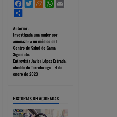
Facebook
Twitter
Meneame
WhatsApp
Email
Compartir
N
Anterior:
Investigada una mujer por
a
amenazar a un médico del
Centro de Salud de Gama
v
Siguiente:
e
Entrevista Javier López Estrada,
alcalde de Torrelavega – 4 de
g
enero de 2023
a
c
HISTORIAS RELACIONADAS
i