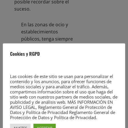
posible recordar sobre el
suceso.
En las zonas de ocio y
establecimientos
públicos, tenga siempre
a la vista sus
pertenencias ( bolsos ,
Cookies y RGPD
chaquetas , teléfonos).
ACERCA DEL AUTOR
Las cookies de este sitio se usan para personalizar el
contenido y los anuncios, para ofrecer funciones de
medios sociales y para analizar el tráfico. Además,
compartimos información sobre el uso que haga del
sitio web con nuestros partners de medios sociales, de
publicidad y de análisis web. MÁS INFORMACIÓN EN
AVISO LEGAL, Reglamento General de Protección de
Datos y Política de Privacidad Reglamento General de
Protección de Datos y Política de Privacidad.
AJUSTES
ACEPTAR