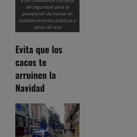
a los ciudadanos consejos
de seguridad para la
prevención de hurtos en
establecimientos públicos y
zonas de ocio
Evita que los
cacos te
arruinen la
Navidad