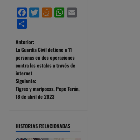
Facebook
Twitter
Meneame
WhatsApp
Email
Compartir
N
Anterior:
La Guardia Civil detiene a 11
a
personas en dos operaciones
contra las estafas a través de
v
internet
e
Siguiente:
Tigres y mariposas, Pepe Terán,
g
18 de abril de 2023
a
c
HISTORIAS RELACIONADAS
i