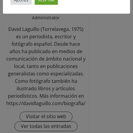
David Laguillo
Administrator
David Laguillo (Torrelavega, 1975)
es un periodista, escritor y
fotógrafo español. Desde hace
años ha publicado en medios de
comunicación de ámbito nacional y
local, tanto en publicaciones
generalistas como especializadas.
Como fotógrafo también ha
ilustrado libros y artículos
periodísticos. Más información en
https://davidlaguillo.com/biografia/
Visitar el sitio web
Ver todas las entradas