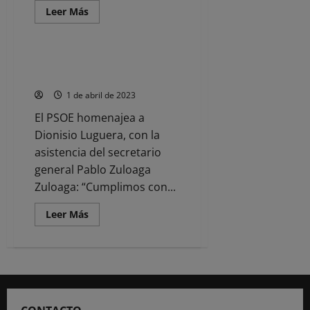
Leer
Leer Más
más
Noticias
acerca
de
Cantabria
sufrió
Nisio Luguera: «en junio dejo de
343
ser alcalde, pero no socialista»
incendios
forestales
1 de abril de 2023
en
marzo
El PSOE homenajea a
Dionisio Luguera, con la
asistencia del secretario
general Pablo Zuloaga
Zuloaga: “Cumplimos con...
Leer
Leer Más
más
acerca
de
Nisio
Luguera:
«en
junio
dejo
de