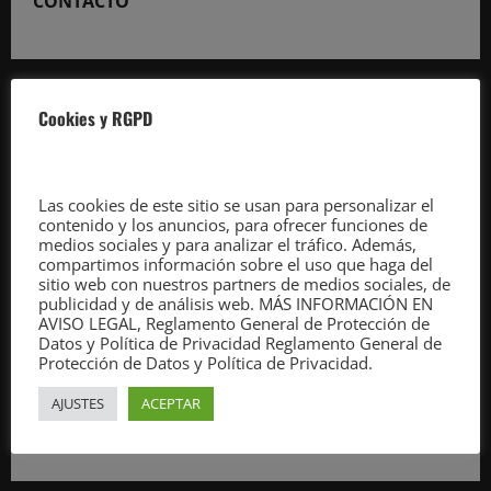
CONTACTO
ser
alcalde,
pero
no
socialista»
Información General:
Cookies y RGPD
info@estorrelavega.com
Notas de prensa y convocatorias:
noticias@cantabriadiario.com
Las cookies de este sitio se usan para personalizar el
contenido y los anuncios, para ofrecer funciones de
Publicidad:
medios sociales y para analizar el tráfico. Además,
publicidad@estorrelavega.com
compartimos información sobre el uso que haga del
sitio web con nuestros partners de medios sociales, de
publicidad y de análisis web. MÁS INFORMACIÓN EN
AVISO LEGAL, Reglamento General de Protección de
Datos y Política de Privacidad Reglamento General de
Protección de Datos y Política de Privacidad.
Lunes a viernes (de 9.00 a 14.00 y de 16.00 a 19.00
horas)
AJUSTES
ACEPTAR
Teléfono: 686447266