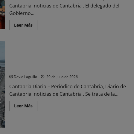
ruta
Cantabria, noticias de Cantabria . El delegado del
en
los
Gobierno...
Picos
de
Europa
Leer
Leer Más
más
acerca
de
La
criminalidad
se
redujo
en
El Plan de Inversiones del puerto de Santander contempla
Castro
Urdiales
245 millones de euros entre 2026 y 2030
un
0,2%
David Laguillo
29 de julio de 2026
en
2025
Cantabria Diario – Periódico de Cantabria, Diario de
Cantabria, noticias de Cantabria . Se trata de la...
Leer
Leer Más
más
acerca
de
El
Plan
de