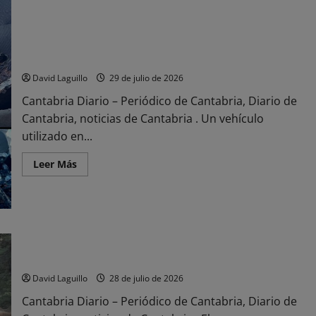
Inversiones
del
puerto
de
Santander
La Guardia Civil detiene a los presuntos autores de robos en
contempla
campos de fútbol de Cantabria
245
millones
David Laguillo
29 de julio de 2026
de
euros
Cantabria Diario – Periódico de Cantabria, Diario de
entre
2026
Cantabria, noticias de Cantabria . Un vehículo
y
2030
utilizado en...
Leer
Leer Más
más
acerca
de
La
Guardia
Civil
detiene
a
Cantabria envía más ayuda para sofocar los incendios de
los
Madrid y Ávila
presuntos
autores
David Laguillo
28 de julio de 2026
de
robos
Cantabria Diario – Periódico de Cantabria, Diario de
en
campos