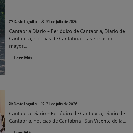
Comienza la segunda Operación Salida del verano con 151.000
desplazamientos previstos en Cantabria
David Laguillo
31 de julio de 2026
Cantabria Diario – Periódico de Cantabria, Diario de
Cantabria, noticias de Cantabria . Las zonas de
mayor...
Leer
Leer Más
más
acerca
de
Comienza
la
segunda
Operación
San Vicente de la Barquera saca adelante inversiones por más
Salida
del
de 3,6 millones de euros para proyectos clave
verano
con
David Laguillo
31 de julio de 2026
151.000
desplazamientos
Cantabria Diario – Periódico de Cantabria, Diario de
previstos
en
Cantabria, noticias de Cantabria . San Vicente de la...
Cantabria
Leer
Leer Más